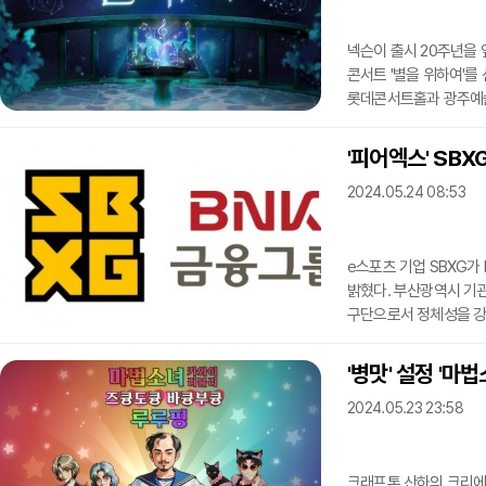
'조사관' 역할을 맡아 괴질
넥슨이 출시 20주년을 
콘서트 '별을 위하여'를
롯데콘서트홀과 광주예술
공연은 오는 6월 23일과
7일 공연이 열린다.본 공
'피어엑스' SB
개화하는 땅', '최종무곡'
2024.05.24 08:53
전설' 등 30곡을 상연
메이플스토리', '엘소드
e스포츠 기업 SBXG가
밝혔다. 부산광역시 기
구단으로서 정체성을 강
산하 구단 '피어엑스'의 
유니폼, 경기장 설치물 
'병맛' 설정 '마
개막하는 LCK(리그 오
2024.05.23 23:58
피어엑스'라는 이름으로 
자회사다. 산하 구단 피
크래프톤 산하의 크리에