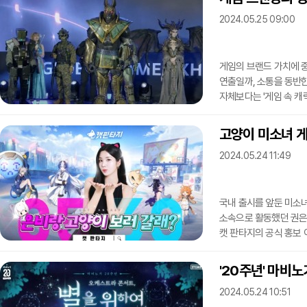
전문가이자 재무통으로 
2024.05.25 09:00
출신인 김택진 공동대표
공동의 목표를 달성하기
게임의 브랜드 가치에 
연출일까, 소통을 동반
자체보다는 '게임 속 캐
드러났다.미국 콘텐츠 팬 
자사 플랫폼 내 게임 팬
고양이 미소녀 게
리포트'를 발표했다.이
2024.05.24 11:49
이용하는 가운데 46%의
지목했다. 이는 팬덤 측
국내 출시를 앞둔 미소녀
소속으로 활동했던 권은비
캣 판타지의 공식 홍보
등 서울 각지에서 프로모
예정이다. 권은비가 출
'20주년' 마비
추첨해 경품을 증정할 
2024.05.24 10:51
제목으로 2022년부터 서비스됐던 모바일