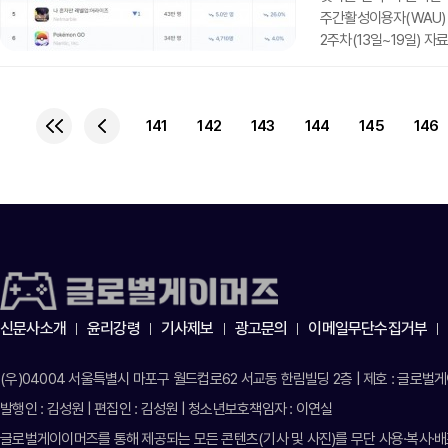
주간활성이용자(WAU) 
2주차(13일~19일) 자
43만명의 이용자가 몰렸
혼자만 레벨업 외 이용자수
지난주와 마찬가지로 넥슨 '
141
142
143
144
145
146
(King) '캔디크러쉬사
같은 주 구글 매출 1위를
신문사소개
윤리강령
기사제보
광고문의
이메일무단수집거부
(우)04004 서울특별시 마포구 월드컵로62 서교동 한림빌딩 2층 | 제호 : 글로벌게이머
발행인 : 김성원 | 편집인 : 김성원 | 청소년보호책임자 : 이연실
글로벌게이이머즈를 통해 제공되는 모든 콘텐츠(기사 및 사진)를 무단 사용·복사·배