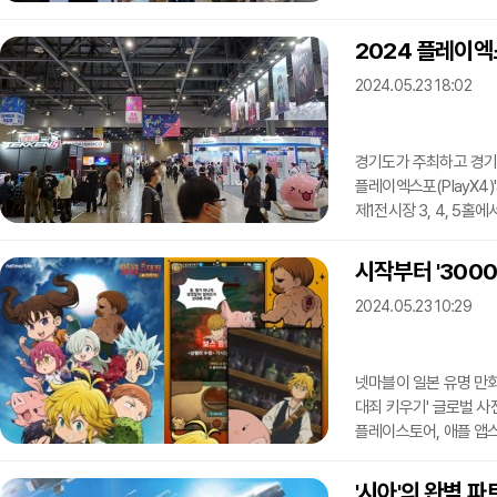
구성됐다.특히 직장인 
대기하는 모습이 눈에 띄
2024 플레이엑
거쳐 2023년 7월 정식
2024.05.23 18:02
게임에 배틀로얄 요소를
등장하는 캐릭터성 등에
경기도가 주최하고 경기
플레이엑스포(PlayX4)
제1전시장 3, 4, 5홀에
소비자) 전시, 5홀은 
반다이 남코 엔터테인먼트
시작부터 '3000
나무의 그림자', 유명 애
2024.05.23 10:29
오퍼레이션 메모리즈' 등
전시하는 대형 부스를 선
넷마블이 일본 유명 만화 
대죄 키우기' 글로벌 사
플레이스토어, 애플 앱
2500장에 별도로 소환 
계획이다.일곱개의 대죄 
'시아'의 완벽 