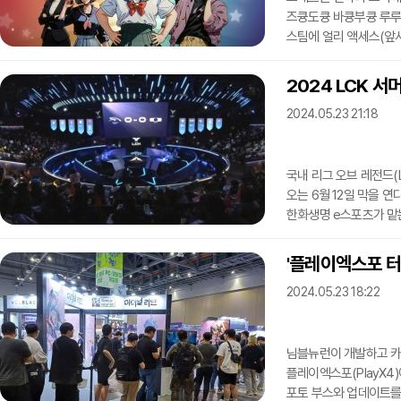
즈큥도큥 바큥부큥 루루핑
스팀에 얼리 액세스(앞
마법 소녀가 부족해진 
게임의 주인공인 '김부
2024 LCK 서
사실은 넘치는 마력의 소
2024.05.23 21:18
'*냥(별냥)'을 만나 
승리해 평화를 가져오는
국내 리그 오브 레전드(L
오는 6월 12일 막을 
한화생명 e스포츠가 맡는
스플릿의 대진표와 정규
참여했던 10개 팀이 변
'플레이엑스포 터
팀이 각 팀과 2번씩 맞붙
2024.05.23 18:22
목, 금요일에는 오후 5
7월 1주차(3일~7일)에
님블뉴런이 개발하고 카
플레이엑스포(PlayX4
포토 부스와 업데이트를 