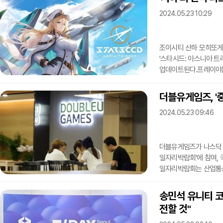
게임성, 원작 애니메이
2024.05.23 10:29
캐릭터와 수집형 요소 등
'세븐나이츠'를 활용한 
조이시티 산하 모히또게
'스타시드: 아스니아 트
업데이트된다.프레이야는
주인공 일행을 지원하며 깊은 
중 군사를 중시하는 '스
더블유게임즈, '
캐릭터로서 프레이야는 
2024.05.23 09:46
등장한다. 자신의 데미
효율 감소 등 디버프 부
더블유게임즈가 나스닥 
일자리박람회'에 참여,
일자리박람회는 산업통
주관하여 지난 21일 서
면접, 채용설명회, 토
송민석 유니티 코
부스를 열고 현장을 찾
전할 것"
정보를 온·오프라인으로