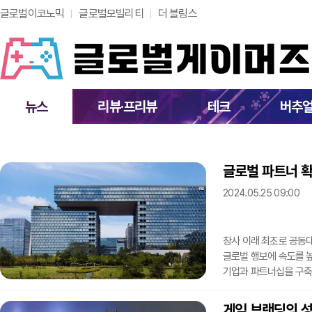
글로벌이코노믹
글로벌모빌리티
더 블링스
뉴스
리뷰·프리뷰
테크
버추
글로벌 파트너 확
2024.05.25 09:00
창사 이래 최초로 공동대
글로벌 행보에 속도를 높
기업과 파트너십을 구축
엔씨(NC)는 지난 3월
공동대표의 전문성을 최대
게임 브랜딩의 성