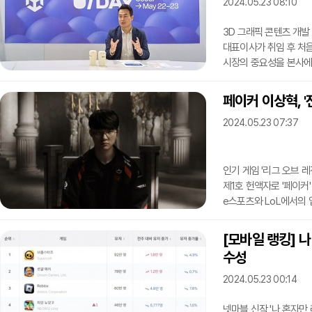
게임사로, 미국 등 해외
2024.05.23 08:10
3D 그래픽 콘텐츠 개발
대표이사가 취임 후 처
시장의 중요성을 본사에
강조했다.유니티 코리아는
오프라인 행사를 열었다.
페
관계자와 파트너사들의 강
2024.05.23 07:37
기능을 체험하는 등의 
전까지 유니티 코리아의
인기 게임 '리그 오브 레
제1호 헌액자로 '페이커'
e스포츠와 LoL에서의 
헌액자 선정은 e스포츠
진행하며 선정 기준은 국
[모바일 랭킹] 
통계, LoL e스포츠에 
수성
△LoL 월드 챔피언십 
(2015-2016) △L
2024.05.23 00:14
넷마블 신작 '나 혼자만