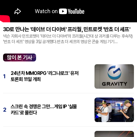
3D로 만나는 '데이브 더 다이버' 프리퀄, 민트로켓 '반쵸 더 셰프'
넥슨 자회사 민트로켓이 '데이브 더 다이버'의 프리퀄(시간대 상 과거를 다루는 후속작)
'반쵸 더 셰프' 영상을 3일 공개했다.반쵸 더 셰프의 영상은 콘솔 게임 기기
'플레이스테이션' 신작 쇼케이스 '스테이트 오브 플레이' 중 최초로 공...
많이 본 기사
24년차 MMORPG '라그나로크' 유저
1
토론회 11일 개최
스크린 속 경쟁은 그만…게임 IP '실물
2
카드'로 몰린다