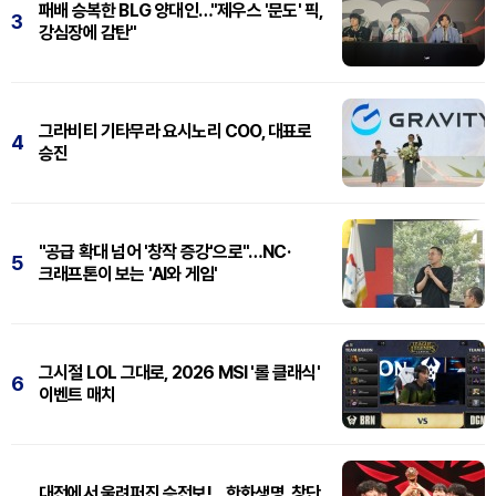
패배 승복한 BLG 양대인…"제우스 '문도' 픽,
3
강심장에 감탄"
그라비티 기타무라 요시노리 COO, 대표로
4
승진
"공급 확대 넘어 '창작 증강'으로"…NC·
5
크래프톤이 보는 'AI와 게임'
그시절 LOL 그대로, 2026 MSI '롤 클래식'
6
이벤트 매치
대전에서 울려퍼진 승전보!…한화생명, 창단