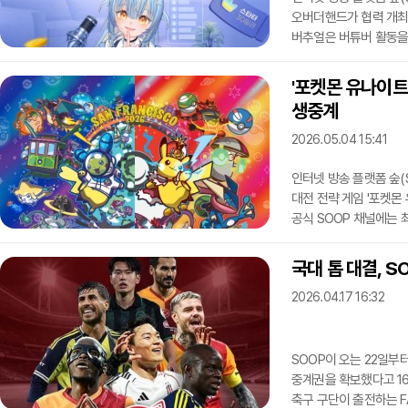
오버더핸드가 협력 개최
버추얼은 버튜버 활동을
프로그램이다. 이번 시즌
시즌2는 한국 뿐 아니라
'포켓몬 유나이트
특징이다. 이를 위해 
생중계
계획이다.오버더핸드는 2
이용자에게 버추얼 아바
2026.05.04 15:41
인터넷 방송 플랫폼 숲(S
대전 전략 게임 '포켓몬
공식 SOOP 채널에는 최
계획 등이 공지됐다. 한
6인으로 팀을 구성해 참
국대 톱 대결, 
이후 팀 검수, 실제 참가
2026.04.17 16:32
확정된 이들에게는 '리자
예선은 Bo3(3판 2선승
SOOP이 오는 22일부
중계권을 확보했다고 1
축구 구단이 출전하는 F