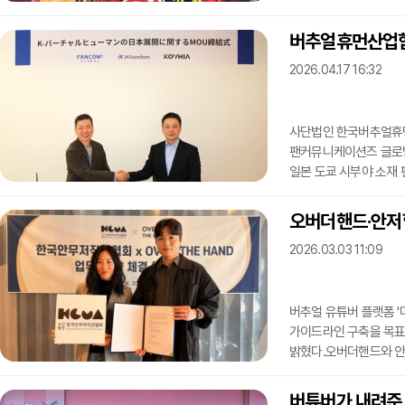
토너먼트 형태로 맞붙는다
알란야스포르 쿨루부의 
버추얼휴먼산업협회
베식타시 JK에는 올해 
2026.04.17 16:32
쉬페르 리그에서 9경기
리제스포르와의 맞대결
사단법인 한국버추얼휴먼산
팬커뮤니케이션즈 글로벌과
일본 도쿄 시부야 소재
(MOU) 체결식을 가졌
엔도 테츠야 팬커뮤니케이
오버더핸드·안저
회원사의 버추얼 휴먼 I
2026.03.03 11:09
협력 방향으로 △버추얼 
공동 마케팅·프로모션 
버추얼 유튜버 플랫폼 
가이드라인 구축을 목표
밝혔다.오버더핸드와 안
생태계의 안무 저작권 
대표와 리아 킴 안저협 
버튜버가 내려준 