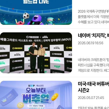
토너먼트 경기들을 생중계
2026 국제축구연맹(FI
플랫폼에서 더욱 각광받고
수혜를 보고 있다.네이
남아프리카공화국(남아공
집계됐다. 앞서 체코전의
네이버 '치지직'
갱신햇다.이러한 동시 접
2026.06.19 16:56
코리아가 집계한 통계에 
10.7%, JTBC에선 7
네이버와 크래프톤이 '펍
파트너십을 구축했다.이번
게임으로 지정한다. 배그
연계한 콘텐츠 경험 제
목표로 게임 브랜드와의 
미국·태국 버튜버
네이밍 스폰서 투자를 집
시즌2
중에선 넥슨과 파트너십
제공 등 혜택을 제공했
2026.05.07 21:45
인터넷 방송 플랫폼 숲(