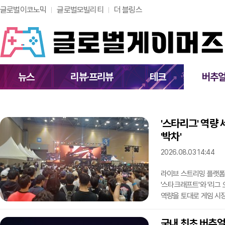
글로벌이코노믹
글로벌모빌리티
더 블링스
뉴스
리뷰·프리뷰
테크
버추
'스타리그' 역량
'박차'
2026.08.03 14:44
라이브 스트리밍 플랫폼
'스타크래프트'와 '리그
역량을 토대로 게임 시
콜로세움에선 라이엇게임
투어(VCT) 퍼시픽'이 
국내 최초 버추얼만