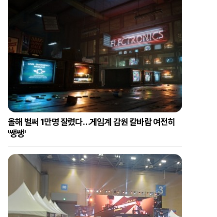
올해 벌써 1만명 잘렸다…게임계 감원 칼바람 여전히
'쌩쌩'