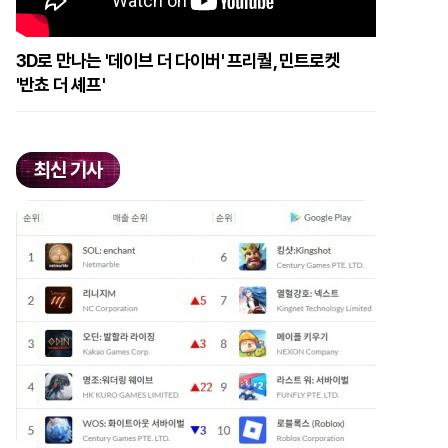
3D로 만나는 '데이브 더 다이버' 프리퀄, 민트로켓
'반쵸 더 셰프'
최신 기사