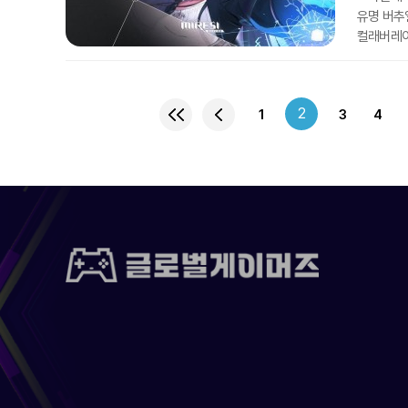
유명 버추
컬래버레이
첫 공식 O
뮤직과 애플
게임사 컨
2
1
3
4
구한다는 
넘어 희망