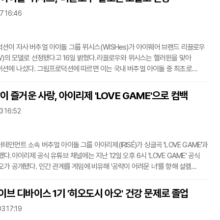
서 공백기가 있었던 가운데 11월 3일 컴백을 앞두고 공연에 나섰다.
17 16:46
경우 아시아 투어 콘서트 '대시(DASH)'로 이달 중국 홍콩, 인도네시아
서 콘서트를 가진 가운데 서울
션이 자사 버추얼 아이돌 그룹 위시스(WISHes)가 아이웨어 브랜드 리끌로우
OW)의 모델로 선정됐다고 16일 밝혔다.리끌로우와 위시스는 핼러윈을 맞아
션에 나섰다. 그림프로덕션에 따르면 이는 국내 버추얼 아이돌 중 최초로
브랜드 모델로 발탁된 사례다.양측은 이번 협업을 기념해 위시스 멤버 '아일라'와
가 등장하는 패션 필름 영상을 선보였다. 두 멤버는 명동 리끌로우 매장 옥외 대형
이 즐거운 사랑, 아이리제 'LOVE GAME'으로 컴백
 등장할 예정이다.위시스는 2024년 11월 활동을 개시한 버추얼 유튜버
3 16:52
'아일라'와 '므므네'로 구성된 그룹이다. 버튜버 활동에 더해 비주얼 노벨 게임을
게임 속 캐릭터가 현실 세계
인먼트 소속 버추얼 아이돌 그룹 아이리제(IRISÉ)가 싱글곡 'LOVE GAME'과
다.아이리제 공식 유튜브 채널에는 지난 12일 오후 6시 'LOVE GAME' 공식
오가 공개됐다. 인간 관계를 게임에 비유해 '공략이 어려운 너'를 향해 설렘
전을 하겠다는 가사를 담았다.신곡을 선보이기에 앞서 11일에는 컴백 쇼케이스
 SHOWCASE: UNVEIL'을 선보였다. 기존에 비해 더욱 성장한 음악, 퍼포먼스를
브 디바이스 1기 '히오도시 아오' 건강 문제로 졸업
의지를 담았다.아이리제는 2025년 2월, 오리지널 음원 '날개(WINGS)'를
03 17:19
한 5인조 버추얼 걸그룹이다. '뤼네'와 '샤나', '키리', '티즈', '제로'로