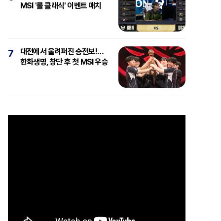
MSI '롤 클래식' 이벤트 매치
대전에서 울려퍼진 승전보!…
7
한화생명, 창단 후 첫 MSI 우승