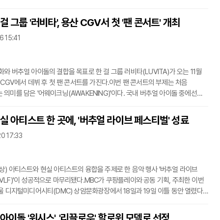
럼'을 열었다. 도티는 이 자리에서 '뉴미디어 크리에이터의 선한 영향력 확장'을
표했다.도티는 2010년도 초반부터 게임 '마인크래프트' 유튜브 채널로 인기를
걸 그룹 '러비타', 용산 CGV서 첫 '팬 콘서트' 개최
018년 기준 국내에서 게임을 주제로 한 유튜브 채널 중 최초로 200만 구독자를
6 15:41
인물이다.그는 "유튜브를 하던 초창기만 해도 유튜브 한국 담당자에게 '언젠가는
 100만 유튜버가 나오지 않
와 버추얼 아이돌의 결합을 목표로 한 걸 그룹 러비타(LUVITA)가 오는 11월
 CGV에서 데뷔 후 첫 팬 콘서트를 가진다.이번 팬 콘서트의 부제는 처음
의미를 담은 '어웨이크닝(AWAKENING)'이다. 국내 버추얼 아이돌 중에선
CGV 스크린X 4면 스크린을 활용한 무대에 도전한다.러비타는 버추얼 콘텐츠
 두리번이 기획한 케이팝 버추얼 아이돌 프로젝트 '브이리얼(V-REAL)'을 통해
실 아티스트 한 곳에, '버추얼 라이브 페스티벌' 성료
 16일 결성됐다. 당시 프로그램에는 김희철과 예린, 메이제이 리 등이 멘토로
20 17:33
지난달 9일 'MBC 버추얼라이브 페스티벌 위드 쿠팡 플레이'에서 러비타는 결성
데뷔 무대를 갖고 오리지널 곡
상) 아티스트와 현실 아티스트의 융합을 주제로 한 음악 행사 '버추얼 라이브
VLF)'이 성공적으로 마무리됐다.MBC가 쿠팡플레이와 공동 기획, 주최한 이번
서울 디지털미디어시티(DMC) 상암문화광장에서 18일과 19일 이틀 동안 열렸다.
에는 국내 양대 버추얼 아티스트로 꼽히는 '이세계아이돌'이 첫날, '플레이브'가
엔딩을 맡아 큰 화제가 됐다.이세계아이돌은 올 5월 'Stargazers' 음원 출시 후
아이돌 '위시스', '리끌로우' 할로윈 모델로 선정