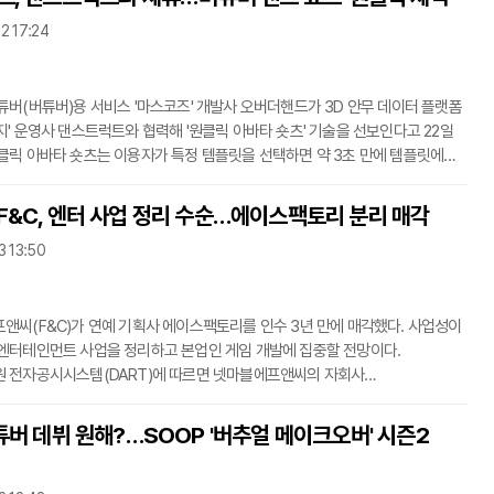
선정하는 '신인상', 게임과 스포츠, 보이는 라디오 등 3개 부문에 걸쳐 최고의
22 17:24
 선정하는 '스트리머 대상'과 최고의 방송 콘텐츠에 수여하는 '콘텐츠 대상'으로
수상자는 누적 시청자 수
튜버(버튜버)용 서비스 '마스코즈' 개발사 오버더핸드가 3D 안무 데이터 플랫폼
지' 운영사 댄스트럭트와 협력해 '원클릭 아바타 숏츠' 기술을 선보인다고 22일
클릭 아바타 숏츠는 이용자가 특정 템플릿을 선택하면 약 3초 만에 템플릿에
 콘텐츠를 생산하는 기능이다. 이를 통해 아바타 하나만 있어도 유저들에게
대거 노출해 크리에이터로서 진입 장벽을 낮춘다는 계획이다.댄스트럭트는
&C, 엔터 사업 정리 수순…에이스팩토리 분리 매각
스의 템플릿을 위해 다양한 댄스 리소스를 공급한다. 국내외 안무가들과 협력해
3 13:50
기반 모션 콘텐츠를 디지털 리소스화, 약 수천 종의 고퀄리티 모션 데이터를
있다.버튜버 업계에선
앤씨(F&C)가 연예 기획사 에이스팩토리를 인수 3년 만에 매각했다. 사업성이
엔터테인먼트 사업을 정리하고 본업인 게임 개발에 집중할 전망이다.
 전자공시시스템(DART)에 따르면 넷마블에프앤씨의 자회사
터테인먼트는 에이스팩토리 지분 전량을 80억 원에 에이스팩토리에
에이스팩토리는 이종석, 이준혁, 조우진, 한혜진, 윤세아, 염혜란 등이 소속된
튜버 데뷔 원해?…SOOP '버추얼 메이크오버' 시즌2
. '자백'과 '그리드', '인사이더', '좋거나 나쁜 동재' 등 드라마 제작에도
.넷마블F&C는 당초 2022년 12월에 에이스팩토리를 인수했다. 당시 인수에