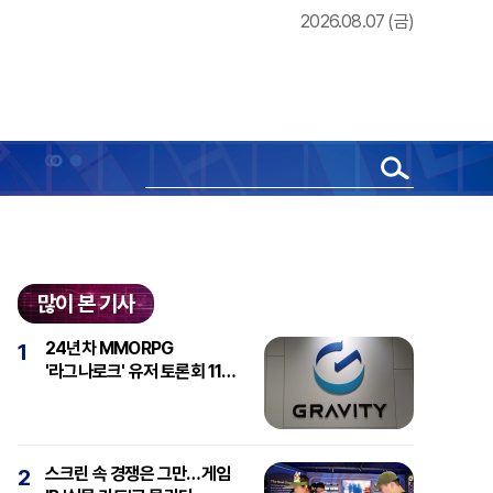
2026.08.07 (금)
많이 본 기사
24년차 MMORPG
1
'라그나로크' 유저 토론회 11일
개최
스크린 속 경쟁은 그만…게임
2