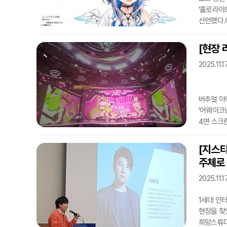
'홀로라이
선언했다.
27일 졸
걸쳐 졸업 
[현장 
4기생으로
2025.11.1
활동을 중심
7월, 그룹
버추얼 아
'어웨이크닝
4면 스크린
오리지널 곡
스크린을 
[지스타
멤버 '네리
주체로 
눈에 띄었
프로젝트 '
2025.11.1
1세대 인
현장을 찾
희망스튜디