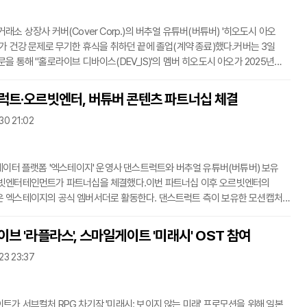
며 KT '지니뮤직'이 유통
래소 상장사 커버(Cover Corp.)의 버추얼 유튜버(버튜버) '히오도시 아오
'가 건강 문제로 무기한 휴식을 취하던 끝에 졸업(계약 종료)했다.커버는 3일
을 통해 "홀로라이브 디바이스(DEV_IS)'의 멤버 히오도시 아오가 2025년
일을 기해 졸업하게 됐음을 알려드린다"며 "약 2년의 기간 동안 열정적으로
홀로라이브 프로덕션 발전에 기여해준 점에 진심으로 감사드린다"고 발표했다.
럭트·오르빗엔터, 버튜버 콘텐츠 파트너십 체결
오도시 아오를 위한 팬 레터는 오는 10월 31일까지 접수하며 유튜브 등의 멤버십
30 21:02
츠는 내년 1월 31일 이후 비공개 조치될 예정이다.히오도시 아오는 홀로라이브
 음악 전문 그룹 '디바이스
 데이터 플랫폼 '엑스테이지' 운영사 댄스트럭트와 버추얼 유튜버(버튜버) 보유
빗엔터테인먼트가 파트너십을 체결했다.이번 파트너십 이후 오르빗엔터의
 엑스테이지의 공식 엠버서더로 활동한다. 댄스트럭트 측이 보유한 모션캡처
 모션 데이터, 기술 인프라를 활용해 다양한 댄스 콘텐츠를 선보인다는 계획이다.
는 2020년 설립된 엔터테인먼트 테크 스타트업이다. 국내외 안무가들과
브 '라플라스', 스마일게이트 '미래시' OST 참여
-댄스 기반 모션 콘텐츠를 디지털 자산화해온 곳이다.오르빗엔터테인먼트는
23 23:37
설립된 콘텐츠 스타트업이다. 최근 K-팝 버추얼 아이돌 '러비타' 프로젝트에
힌콕'을 비롯해 다양한 버튜버들이
트가 서브컬처 RPG 차기작 '미래시: 보이지 않는 미래' 프로모션을 위해 일본