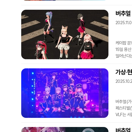
펀앤굿 포
주제로 발
버추얼 
끌었다. 2
2025.11.0
달성했던 
한국에서도
케이팝 문화
15일 용산
일어난다는 
처음으로 
전문 기업
가상·현
지난 7월
2025.10.
참여했다.
이후 첫 
버추얼(가
페스티벌(
VLF는 
이번 행사
둘째 날의 
버추얼 