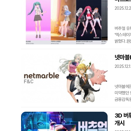
0.1%를 
2025.12.
스트리머를
구성된다.
버추얼 유
'엑스테이
밝혔다.원
맞춰 숏츠
콘텐츠를 
넷마블F
해당 서비
2025.12.1
K-댄스 
보유하고 
넷마블에프
미약했던 
금융감독원
메타버스엔
매각한다.
3D 버
연예기획사다
개시
참여해왔다