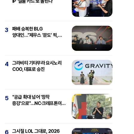
IP '실물 카드'로 몰린다
패배 승복한 BLG
3
양대인…"제우스 '문도' 픽,
강심장에 감탄"
그라비티 기타무라 요시노리
4
COO, 대표로 승진
"공급 확대 넘어 '창작
5
증강'으로"…NC·크래프톤이
보는 'AI와 게임'
그시절 LOL 그대로, 2026
6