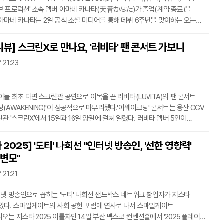
브 프로덕션' 소속 멤버 아마네 카나타(天音かなた)가 졸업(계약 종료)을
아마네 카나타는 2일 공식 소셜 미디어를 통해 데뷔 6주년을 맞이하는 오는
업한다는 점을 공개했다. 이날 오후 5시 경 유튜브에서 방송을 켜고 약 30분에
경위와 이후 계획을 발표했다.카나타는 2019년 12월 27일, 홀로라이브
리뷰] 스크린X로 만나요, '러비타' 팬 콘서트 가보니
 데뷔했다. 캐릭터 설정은 '음악 공연을 목표로 한 천계 학원의 천사'로 음악
7 21:23
으로 성대모사, 만담, 게임 등 다방면에서 고른 활동을 해온 멤버다. 2021년
에서 22번째로 유튜브 구독자 100만
이돌 최초 다면 스크린관 공연으로 이목을 끈 러비타(LUVITA)의 팬 콘서트
(AWAKENING)'이 성공적으로 마무리됐다.'어웨이크닝' 콘서트는 용산 CGV
관 '스크린X'에서 15일과 16일 양일에 걸쳐 열렸다. 러비타 멤버 5인이
 'TIIKITA'와 더불어 수많은 커버곡을 상연하는 형태로 구성됐다.특히 4면
활용해 입체감 있게 공연을 볼 수 있는 구성은 물론 홀로라이브 프로덕션의 인기
 2025] '도티' 나희선 "인터넷 방송인, '선한 영향력'
사 레이븐크로프트', 현실 엔터테이너 '메이제이 리'와 '예린'까지 협연한 것이
변모"
다.러비타는 버추얼 콘텐츠 전문 기업 두리번이 기획한 케이팝 버추얼 아이돌
브이리얼(V-REAL)'을 통
7 21:21
터넷 방송인으로 꼽히는 '도티' 나희선 샌드박스 네트워크 창업자가 지스타
았다. 스마일게이트의 사회 공헌 포럼에 연사로 나서 스마일게이트
오는 지스타 2025 이틀차인 14일 부산 벡스코 컨벤션홀에서 '2025 플레이