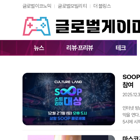
글로벌이코노믹
글로벌모빌리티
더 블링스
뉴스
리뷰·프리뷰
테크
SOOP
참여
2025.12.3
인터넷 방송
막을 연다
5시에 시
상품권을 
의 스트리
마스코즈