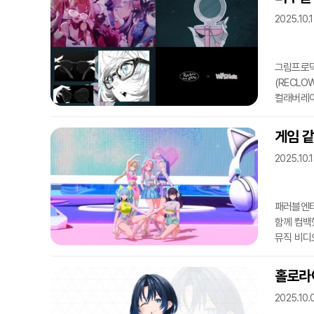
아티스트로
2025.10.
플레이브의 
자카르타에
그림프로덕
(RECL
컬래버레이
아이웨어 
'므므네'
게임 같
스크린에도
2025.10.1
(버튜버) 
공개해 '
패러블엔터테
함께 컴백했
뮤직 비디
넘치는 도
'IRISÉ
홀로라이
보이겠다는 
2025.10.
선보이며 데뷔