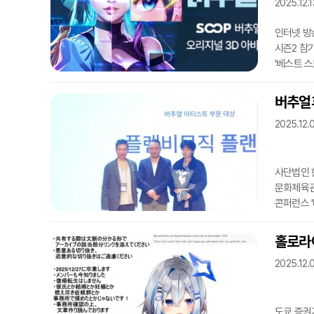
들인 금액은
2025.12.1
인터넷 방송
시즌2 참
'베스트 
신청을 할 
이상, 최근
버추얼
수 있는 
2025.12.
제작을 돕
관련 홍보
사단법인 
문화체육관
콘퍼런스 
휴먼 프론
개막했다.
홀로라이
중인 복합
2025.12.
티그라운드
티그라운드
도쿄 증권거