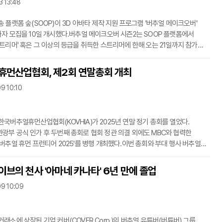
 약 398억 원으로 알려졌다. 이듬해 4월에는 이를 또 다
3 13:48
 플랫폼 숲(SOOP)이 3D 아바타 제작 지원 프로그램 '버추얼 메이크오버'
가자 모집을 10일 개시했다.버추얼 메이크오버 시즌2는 SOOP 플랫폼에서
스트리머' 혹은 그 이상의 등급을 취득한 스트리머에 한해 오는 21일까지 참가
수 있다. 베스트 스트리머는 누적 방송 시간 500시간 이상, '애청자' 500명
 3개월 내 60일 이상 방송 등의 요건을 갖춘 이들이 신청, 심사를 통해 취득할
휴먼산업협회, 제2회 연말총회 개최
등급이다.SOOP 측은 신청자들의 요건을 고려해 3D 아바타의 모델링과 리깅 등
09 10:10
는다. 아바타 공개 라이브 쇼케이스 '3D 라이브 쇼케이스'에 출연하는 것은 물론
까지 원스톱으로 제공한다
한국버추얼휴먼산업협회(KOVHIA)가 2025년 연말 정기 총회를 열었다.
광부 공식 인가 후 두번째 총회로 협회 정관 의결 외에도 MBC와 협력한
'버추얼 휴먼 프런티어 2025'를 병행 개최했다.이번 총회와 부대 행사 버추얼
티어는 서울 신촌 현대백화점 소재 스페이스 일러스타에서 4일 오후 1시
 스페이스 일러스타는 서브컬처 행사 '일러스타 페스' 주관사 스타라이크가 운영
브의 천사 '아마네 카나타' 6년 만에 졸업
 문화 공간이다.총회에선 기존 공동 협회장인 서국한 두리번 대표와 오제욱
09 10:09
 대표가 내년에도 공동 협회장을 맡는 것이 확정됐다. 임원사는 두리번과
 외에도 지난해에도 임원사였던 △디캐
래소에 상장된 기업 커버(COVER Corp.)의 버추얼 유튜버(버튜버) 그룹