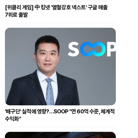
[위클리 게임] 中 킹넷 '열혈강호 넥스트' 구글 매출
7위로 출발
'배구단' 실적에 영향?…SOOP "연 60억 수준, 체계적
수익화"