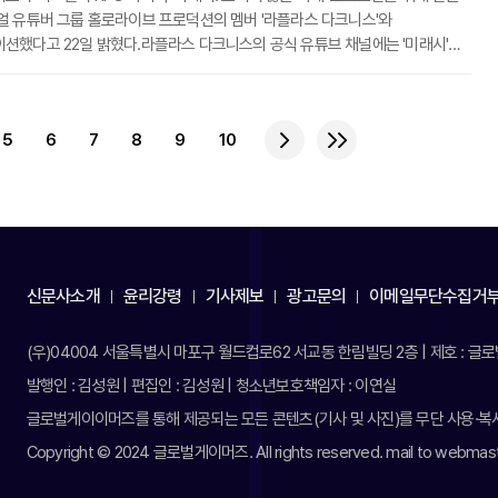
얼 유튜버 그룹 홀로라이브 프로덕션의 멤버 '라플라스 다크니스'와
션했다고 22일 밝혔다.라플라스 다크니스의 공식 유튜브 채널에는 '미래시'의
ST 'Jumping in the Time' 영상이 게재됐다. 해당 곡은 음원 형태로 유튜브
 뮤직, 스포티파이, 멜론, 벅스 등에서 감상할 수 있다.'미래시'는 국내 신생
트롤나인이 개발 중인 신작으로, 시공간을 넘나들며 위기에 처한 세상을
5
6
7
8
9
10
이야기를 다룬다. 새로운 OST에는 이러한 배경 세계관을 반영해 '불안한 미래를
으로'라는 가사를 담았다.홀로
신문사소개
윤리강령
기사제보
광고문의
이메일무단수집거
(우)04004 서울특별시 마포구 월드컵로62 서교동 한림빌딩 2층 | 제호 : 글로벌
발행인 : 김성원 | 편집인 : 김성원 | 청소년보호책임자 : 이연실
글로벌게이이머즈를 통해 제공되는 모든 콘텐츠(기사 및 사진)를 무단 사용·복사
Copyright © 2024 글로벌게이머즈. All rights reserved. mail to webm