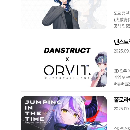
구성돼있으
도쿄 증권거
(火威青)
공식 입장문
10월 3
활동하며 
댄스트
졸업한 히
2025.09.
한정 콘텐
프로덕션의
3D 안무
기업 오르
버튜버들은
기반 3D
댄스트럭트
홀로라이
협력해 K
2025.09.
2023년 
합류한 '
스마일게이