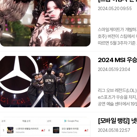
쇼케이스에서 발표할 예정이었다. 이에 대해 최근 XBOX의 라
2024.05.20 09:55
게임을 모두 구독 서비스인 '게
가정용
스마일게이트가 개발하고
호주) 버전이 스팀에서 
따르면 5월 3주차 기준
기록했다. 전체에서 15위
'월페이퍼 엔진'을 순위
2024 MSI 우
'로스트아크' 스팀 주간
2024.05.19 23:04
신규 직업 '브레이커', 
업데이트로 이용자 수를
리그 오브 레전드(LOL
e스포츠가 우승을 차지,
공연 예술 센터에서 19
스프링 스플릿 우승팀 젠
를 세트 스코어 3:1로 
[모바일 랭킹] 넷
카서스, 미드 '쵸비' 
2024.05.18 22:57
힘을 낼 수 있는 조합을