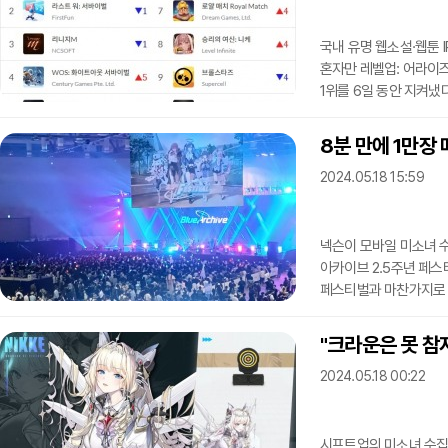
용의 영혼까지 확보했으
국내 유명 웹소설·웹툰 
혼자만 레벨업: 어라이즈
1위를 6일 동안 지켜냈다
플랫폼 '구글 플레이 게임
13일 구글 플레이에서도 
8분 만에 1만장 
플레이스토어 기준 이 게
2024.05.18 15:59
기록하는 등 높은 평가를
강점으로 거론
넥슨이 모바일 미소녀 수
아카이브 2.5주년 페스티
페스티벌과 마찬가지로 경
양일에 걸쳐 진행된다. 
별도 이벤트로 선정된 이
"크라운은 못 참지
넥슨은 '오직 팬들만을 
2024.05.18 00:22
이들만 예매가 가능하게
참가를 막기 위한 정책으
시프트업의 미소녀 수집형