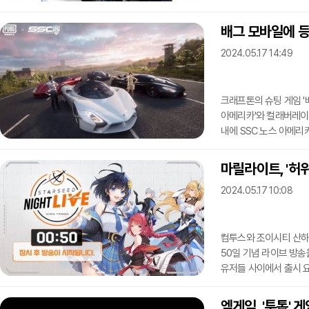
인디게임 발굴 행사다. 올
게임 산업 컨퍼런스 위드
배그 모바일에 등
컴투스플랫폼은 후원사로서
2024.05.17 14:49
지원한다. 구체적으로 게
방침이다.인디크래프트
크래프톤의 슈팅 게임 '
아메리카'와 컬래버레이
내에 SSC 노스 아메리
투아타라는 최고 시속 4
불린다.또 컬래버레이션
마릴라이트, '허
'크래프트 그라운드 모드
2024.05.17 10:08
9일까지 약 2개월이다.
고성능 슈퍼카 분야에서
컴투스와 조이시티 산하 
50일 기념 라이브 방송
유저들 사이에서 출시 요
로드맵이 공개됐다.'스타
김효진 아나운서, 정인
엠게임, '투톱' 