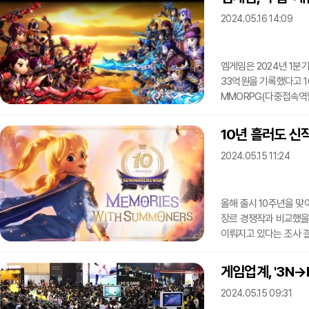
한지훈 게임사업부문장,
2024.05.16 14:09
이용자 질의에 답변했다
캐릭터들의 목록을 공개
엠게임은 2024년 1분기
33억원을 기록했다고 1
MMORPG(다중접속역할
유럽에서 꾸준한 성과를 
매출 -5.7%, 영업이익
10년 흘러도 신작
신규 서버 오픈으로 서비
2024.05.15 11:24
평준화를 유지하고 있다.
인플루언서 활용 프로모
올해 출시 10주년을 맞
장르 경쟁작과 비교했을 
이뤄지고 있다는 조사 
워'는 올 5월 기준 양
4조원)에 가까운 누적 매
게임업계, '3N→N
성과만 놓고 봐도 3억달러
2024.05.15 09:31
정도로 탄탄한 매출 성