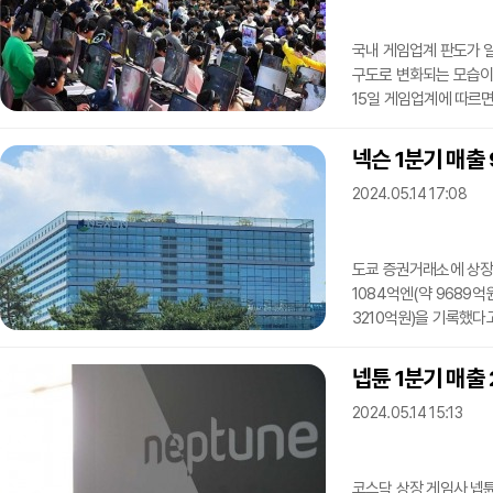
매출을 기록한 경쟁작으
국내 게임업계 판도가 일명
구도로 변화되는 모습이다
15일 게임업계에 따르면
매출 9689억원, 66
영업이익 기준으로는 크
넥슨 1분기 매출
그 뒤를 이었다.크래프
2024.05.14 17:08
배틀그라운드(PUBG)가
매출을 기록했다.여기에
도쿄 증권거래소에 상장된 
1084억엔(약 9689억
3210억원)을 기록했다고
영업이익 48%, 당기순
비교하면 매출 846억엔(
넵튠 1분기 매출
405억원)과 비교하면 매
2024.05.14 15:13
3733억원)에서 흑자 
~1071억엔(8781억~9
코스닥 상장 게임사 넵튠