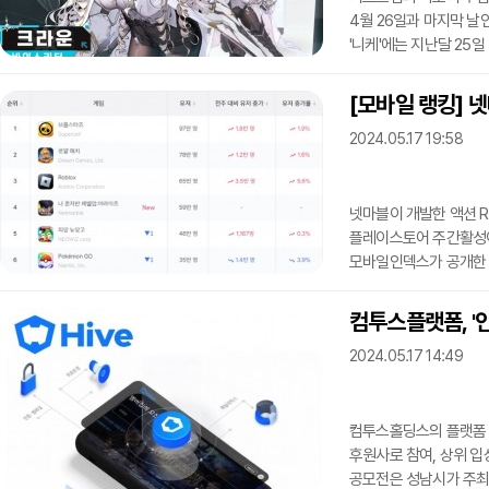
4월 26일과 마지막 날인
'니케'에는 지난달 25
이에 다음날인 26일 일
순위에서 10위 초반대까
[모바일 랭킹] 넷
게이머들이 이벤트 기간 
2024.05.17 19:58
때문에 일어난 현상으로 보
등에서도 매출 1위를
넷마블이 개발한 액션 R
플레이스토어 주간활성이
모바일인덱스가 공개한 5
직후 WAU 59만명이 
1위, 전체 게임 중에선 '
컴투스플랫폼, '
레벨업은 13일 기준 구
2024.05.17 14:49
매출 2위에 올랐다. 모
57만명이 이용, 종합 이
컴투스홀딩스의 플랫폼 
후원사로 참여, 상위 
공모전은 성남시가 주최