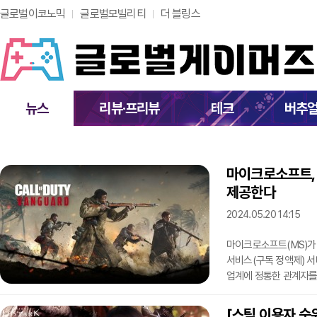
글로벌이코노믹
글로벌모빌리티
더 블링스
뉴스
리뷰·프리뷰
테크
버추
마이크로소프트, 
제공한다
2024.05.20 14:15
마이크로소프트(MS)가 
서비스(구독 정액제) 서비스로 제공할
업계에 정통한 관계자를 인용해 이같이 
지난해 인수한 액티비전 
패키징 형식으로 출시되어 왔다. 최신 시리즈는 6월 9일로 MS의 
[스팀 이용자 순위