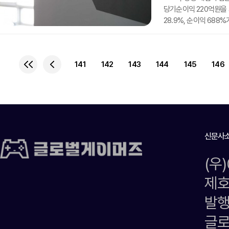
당기순이익 220억원을 
28.9%, 순이익 68
분기인 2023년 4분기와
41억원에서 흑자 전환한
전환한 이래 네 분기 연
141
142
143
144
145
146
지난해 1분기 대비 27
성장했다.게임 부문에선 '
신문사
(우
제호
발행
글로