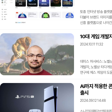
기술을 선보인다. 지난
토종 인터넷 방송 플랫폼
더불어 브랜드 이미지를 
신흥 플랫폼으로 나아간
리브랜딩됐다. 기존의 고유
'채널'로 바뀌었다. 카
10대 게임 개발
개편이 이뤄졌다.이는 2
2024.10.11 11:32
이듬해인 2006년 3월
새로운 명칭 SOOP은 지
데미스 허사비스: 노벨상
개발자, 노벨상 타다게임
연구에 체스 게임이 도움
노벨화학상을 공동 수상
기사 제목들이다.스웨덴
AI까지 적용한 
인정해 미국의 생화학자
출시
점퍼 이사를 노벨 화학상
'알파폴드'를 개발, 201
2024.09.12 14:48
소니인터랙티브엔터테인먼