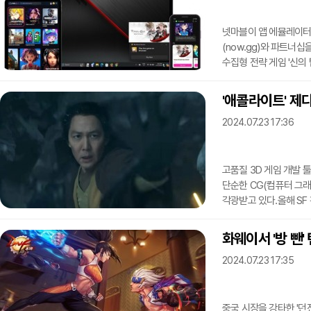
디스플레이포트 등으루 
넷마블이 앱 에뮬레이터
(now.gg)와 파트너
수집형 전략 게임 '신의
'나우닷지지' 플랫폼, 
예정이다.이중 나우카페는
'애콜라이트' 제
다운로드 없이 게임을 플
2024.07.23 17:36
환경에서 별도 다운로드
기술을 바탕으로 PC,
고품질 3D 게임 개발 
단순한 CG(컴퓨터 그래
각광받고 있다.올해 SF
디즈니플러스(+)에서 8
미스터리 스릴러 장르를
화웨이서 '방 뺀
주연 '솔' 역으로 캐스
2024.07.23 17:35
영화의 완성도에 '언리얼
움직임을 포착하기 위
중국 시장을 강타한 '던