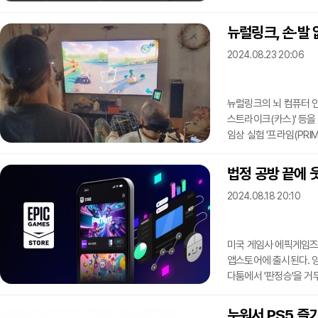
있도록 돕는다. 이에 더
나 모바일 환경에서도 
뉴럴링크, 손·발 
XR 콘텐츠 클라우드 서
2024.08.23 20:06
운영, 스트리밍까지 모
올림플래닛은 언리얼 엔
뉴럴링크의 뇌 컴퓨터 인
스트라이크(카스)' 등을
임상 실험 '프라임(PRI
사지 마비 환자 알렉스(A
이용해 PC의 다양한 
법정 공방 끝에 
기술자로 일하던 시절의 경험
2024.08.18 20:10
소프트웨어를 활용해 3
슈팅(FPS) 게임 '카스
미국 게임사 에픽게임즈
앱스토어에 출시된다. 
다툼에서 '판정승'을 거
에픽게임즈 스토어가 글로
출시됐다"며 "이를 통해 
누워서 PS5 즐기