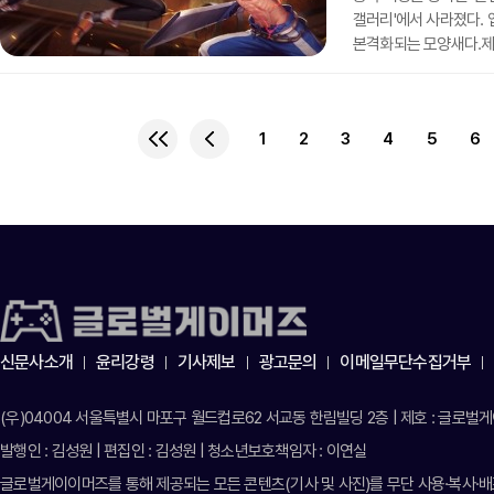
갤러리'에서 사라졌다.
본격화되는 모양새다.제일
보도를 종합하면 화웨이
대부분이 전면 광고, 순
앱마켓에서 검색해 게임
1
2
3
4
5
6
안드로이드 앱마켓과 계
발표했으며 이 과정에서 오
신문사소개
윤리강령
기사제보
광고문의
이메일무단수집거부
(우)04004 서울특별시 마포구 월드컵로62 서교동 한림빌딩 2층 | 제호 : 글로벌게이머
발행인 : 김성원 | 편집인 : 김성원 | 청소년보호책임자 : 이연실
글로벌게이이머즈를 통해 제공되는 모든 콘텐츠(기사 및 사진)를 무단 사용·복사·배