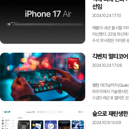
세밀하게 조절하는 '컨트
선임
착용감을 보장한다. 원형
쉽게 착용자 상태를 파
2024.10.24 17:10
애플이 내년 출시할 아이
자신했다. 23일 외신에 
수석 부사장은 아이폰 
딘(Richard Dinh), 
3명의 임원을 부사장으
긱벤치 멀티코어 1
애플을 떠나자 터너스 
2024.10.24 17:08
단행한 것이다. 먼저, 
UCLA에서 기계공학을
퀄컴 테크날러지(Qualco
마우이에서 기술행사인 스
스냅드래곤 8 엘리트 모바일 
공개했다. 이제 퀄컴의 모
이름을 사용한다. 스냅드
숲으로 재탄생한 
CPU(Qualcomm Ory
2024.10.16 10:09
향상된 퀄컴 헥사곤 NPU