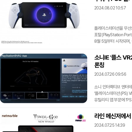
게임들을 모바일로 즐길
2024.08.02 10:57
측은 올 3월 유럽연합(E
들었다. 회사는 "애플은
플레이스테이션을 무선으
포탈(PlayStation 
8월 5일부터 시작되며,
리모트 플레이어는 인터
즐길 수 있다. 해당 제품
소니IE '플스 VR
꼭 닮은 컨트롤러 부로
론칭
트리거 기능도 제공하며 L
플레이스테이션 포탈은 
2024.07.26 09:56
소니 인터랙티브 엔터테인
'플레이스테이션(PS) 
유틸리티 앱 부문에 'PS
헤드셋을 활용, VR 게
영어와 일본어, 한국어를
라인 메신저에서
것 외의 별도 과금은 필요
2024.07.25 14:39
서비스를 개시할 것"이라