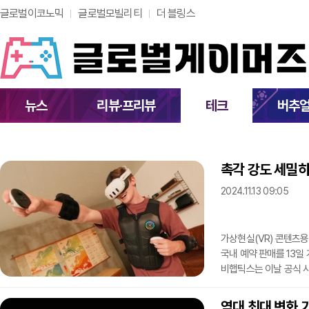
글로벌이코노믹
글로벌모빌리티
더 블링스
뉴스
리뷰·프리뷰
테크
버추
촉각 강도 세밀히
2024.11.13 09:05
가상현실(VR) 콘텐츠용 
국내 예약 판매를 13일 
비햅틱스는 이날 공식 사이
제품을 공개했다. 오는 
배송에 나선다는 방침이
역대 최대 변화 기