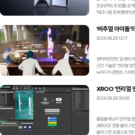
프로(PS5 프로)를 공개했다. 소니IE는 11일(현지시간) 자사 공식 
'테크니컬 프레젠테이션'
PS5 프로는 향상된 GP
특징으로 한다. 업그레이드된 GPU는 현행 PS5보다 67% 더 많은 컴퓨팅 유닛과 28% 더
'버추얼 아이돌'
빠른 메모리를 갖췄다. 
2024.08.29 12:17
향상시켜 그래픽 처리를
빛의 반사와 굴절을 표현
엔터테인먼트 업계의 미
근간 기술로 '언리얼 엔
뉴미디어 콘텐츠 스타트업
'LUMOS' 음원과 뮤
방송을 통해 멤버 5인을
XROO '언리얼
제작사 온마인드는 유니
2024.08.28 09:35
게임 개발에 있어 가장
실사형 아바타 제작 기
올림플래닛이 언리얼 엔
(XROO)' 전용 플러
플러그인' 유형으로 언리