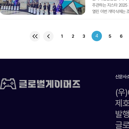
주관하는 지스타 2025
열린 이번 개막식에는
게임콘텐츠산업과장, 유
김성회·정연욱 국회의원
엔씨소프트의 박병무 대표
4
1
2
3
5
6
크래프톤 부사장 등이 
부산정보산업진흥원장, 이
신문사
(우
제호
발행
글로