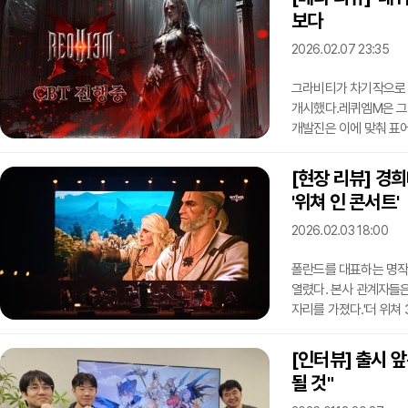
자리잡을 수 있느냐가 게임의 성패를 좌우할 전망이다.NHN은 경기도 판교 사옥
보다
플레이뮤지엄에서 지난 
상대로 출시를 앞둔 어
2026.02.07 23:35
그라비티가 차기작으로 준
개시했다.레퀴엠M은 그라
개발진은 이에 맞춰 표어
힘'으로 대표되는 다크 
등 원작의 핵심 요소를
[현장 리뷰] 경
나쁜 의미로도 2007년
'위쳐 인 콘서트'
폴리곤 그래픽, 부족한 
RPG에서나 볼 수 있던
2026.02.03 18:00
폴란드를 대표하는 명작 
열렸다. 본사 관계자들
자리를 가졌다.'더 위쳐 
평화의전당에서 오후 6시
'하츠 오브 스톤', '
[인터뷰] 출시 앞
더불어 대형 스크린을 통
될 것"
작곡에 참여한 폴란드 포크 