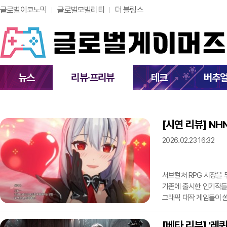
글로벌이코노믹
글로벌모빌리티
더 블링스
뉴스
리뷰·프리뷰
테크
버추
[시연 리뷰] NH
2026.02.23 16:32
서브컬처 RPG 시장을 
기존에 출시한 인기작들
그래픽 대작 게임들이 
개발하고 NHN이 서비스
2월 국내 출시를 앞두고
[베타 리뷰] '레