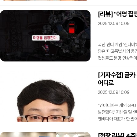
떠올랐다.국내 최대 서브
2025' 현장에서 브더
[리뷰] "어명 집
"2주년 업데이트 후 출
2025.12.09 10:09
"우리가 세운 방향성에
회상했다.브더2는 겜프
국산 인디 게임 '산나비
담은 '마고특별시'의 웅
컷씬들도 분명 인상적이었
집행하겠다"는 대사 또
출시한 '산나비: 귀신 
[기자수첩] 글카·
2023년 11월 원작 
어디로
13년 전의 이야기를 다
꿀보직을 맡은 채 주인공
2025.12.09 10:09
"엔비디아는 게임 GPU
발전했다." 지난달 말 
엔비디아 대표가 한 말이
최신 게임을 플레이하고
인프라 제공 기업이 되겠
[현장 리뷰] 4