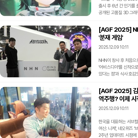
출시 후 6년 간 인기를 
공개된 고품질 3D 그
방면에서 기대를 받고 
게임 페스티벌(AGF) 
[AGF 2025]
마련됐다. 기존에 공개된
'분재 게임'
띄었다.명일방주 엔드필드
본작의 차별점 '공업
2025.12.09 10:11
NHN이 창사 후 처음으
'어비스디아'를 신작으로
있다는 점'과 식사 호감
7일까지 열리는 AGF 
아이 퍼즐 스타'와 '어
[AGF 2025
지역에 올 8월 20일 
역주행? 이제 시
미디어 인터뷰를 열었다.
이신희 PD, 김태현 개
2025.12.09 10:11
한국을 대표하는 서브컬
여신: 니케', 네오위즈 
2주년 업데이트 시점에 미