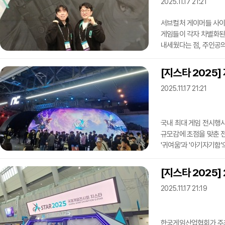
데모 버전"이라며 "기
2025.11.17 21:21
서브컬처 게이머들 사이에
게임들이 각자 차별화된
내세웠다는 점, 주인공
상품성과 연결되는 캐릭
신작 서브컬처 게임 '게
[지스타 2025]
박찬혁 기획팀장은 지스
2025.11.17 21:21
세계가 이미 많다는 것을
콘텐츠들을 적절히 결
국내 최대 게임 전시행사
규모감에 초점을 맞춘 전
'귀여움'과 '아기자기함
제1전시관에는 한국 게
크래프톤, 넷마블, 웹젠
[지스타 2025]
제1전시관 오른쪽 벽면을
2025.11.17 21:19
규모감이 큰 부스를 넘어
각도에서 방문객들이 한 
한국게임산업협회가 주