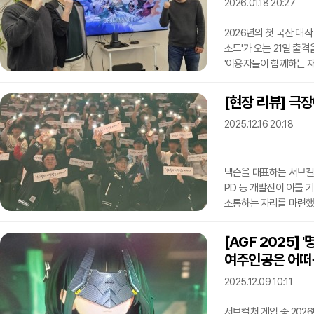
물론 한국어 더빙판에서
2026.01.18 20:27
2026년의 첫 국산 대
소드'가 오는 21일 출
'이용자들이 함께하는 
앞두고 사전 미디어 그룹
크리에이티브 디렉터(CD
[현장 리뷰] 극장
카툰 렌더링 그래픽을 내
2025.12.16 20:18
여럿을 교체해가며 플레
중심의 비즈니스 모델(
넥슨을 대표하는 서브컬처
PD 등 개발진이 이를 
소통하는 자리를 마련했다
시네마'가 개봉했다. 
선보인 전국 투어 오케
[AGF 2025]
영화사 그램이 제작, 
여주인공은 어떠
개발을 맡은 넥슨게임즈 I
디렉터는 물론 오케스
2025.12.09 10:11
서브컬처 게임 중 202