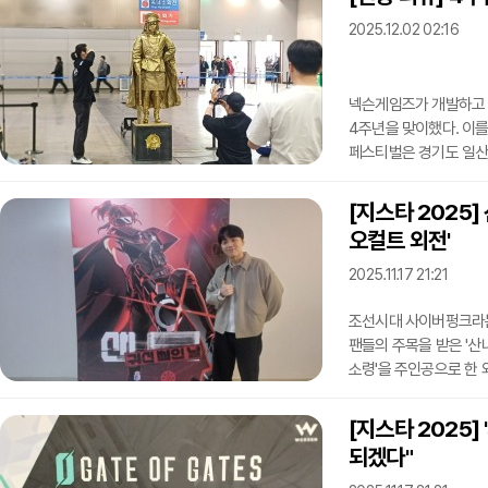
좋은 그래픽 카드는 이제
2025.12.02 02:16
'가성비' GPU로 평가받
기준 139만9000원에 
넥슨게임즈가 개발하고 
4주년을 맞이했다. 이
페스티벌은 경기도 일산 
통해 매일 7000명 씩
기념 캐릭터로는 블루 아카
[지스타 2025]
'이즈나', '키사키' 등
오컬트 외전'
캐릭터들의 거대 조형물
공간으로 공식 굿즈 팝업
2025.11.17 21:21
조선시대 사이버펑크라는
팬들의 주목을 받은 '산
소령'을 주인공으로 한
맡은 네오위즈는 부산 벡
열었다. 전시 개시와 더
[지스타 2025]
출시한다고 발표했다.지
되겠다"
있었다. 그는 이번 시연