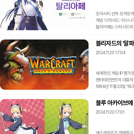
컬래버레이션 기념 일러
조이시티 산하 모히또게
게임 '스타시드: 아스니
탈리아페는 스타시드의 7
(총기 수리요원)이란 설
쿨한 인상을 가졌다.인게
블리자드의 '알파'
데미지 딜러로 디자인됐다
2024.11.20 17:04
많을 수록 자신과 해당 
강한 피해를 입혀 같은 
세계적인 게임 IP 명가
엔터테인먼트의 대표작 
1994년 11월 23일 
전략(Real-Time S
판타지 세계관을 바탕에 
블루 아카이브에
플레이 모드, 유닛 부대 
2024.11.20 17:01
시스템의 추가로 게임인
'자체 퍼블리싱'을 하고
넥슨게임즈가 개발하고 