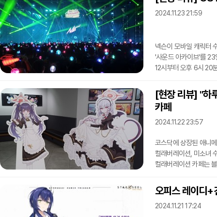
더불어 조나단 로저스 G
2024.11.23 21:59
질의에 답변했다.간담회
2019년부터 GGG와 
넥슨이 모바일 캐릭터 수
'사운드 아카이브'를 2
12시부터 오후 6시 2
유튜브를 통해 온라인으로
아카이브의 각종 OST를
[현장 리뷰] "
형태로 진행됐다. 블루 아카
카페
카루트(KARUT), 이모코사
공연을 맡았다.또 음악 
2024.11.22 23:57
코스닥에 상장된 애니메
컬래버레이션, 미소녀 수
컬래버레이션 카페는 블루
테마로 한다. 미식연구회의 '
등 여섯 캐릭터를 테마
오피스 레이디+건
22일 찾은 현장에서 가
2024.11.21 17:24
고객들이 굿즈를 대거 