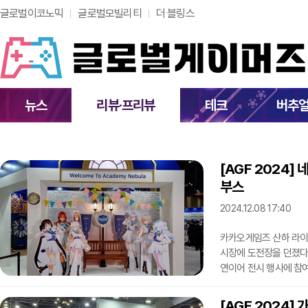
글로벌이코노믹
글로벌모빌리티
더 블링스
뉴스
리뷰·프리뷰
테크
버추
[AGF 2024]
부스
2024.12.08 17:40
카카오게임즈 산하 라이
시장에 도전장을 던졌다.
연이어 전시 행사에 참여
8일 열린 AGF 202
나섰다. 게임의 핵심 세
[AGF 2024]