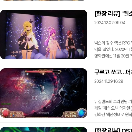
내용 소개와 더불어 아트
내용으로는 새로운 레이
[현장 리뷰] "엘
모두 체험할 수 있는 공
2024.12.02 09:04
이용자들을 초청할 예정이
개인 혹은 길드 단위
넥슨의 장수 액션 RPG
막을 열었다. 2020년 
영화관에선 11월 30일
보이그룹 '트리니티에이스'
등장했다.특히 서울 영등
구르고 쏘고…더욱
직전 인사를 전했다. 이
2024.11.29 16:28
다시 선보일 수 있게 돼
만큼 많은 기대와
뉴질랜드의 그라인딩 기
게임 '패스 오브 엑자일(P
강화된 액션성으로 원작
카카오게임즈는 PoE 2 
'PoE 2 미디어 간담
[현장 리뷰] O