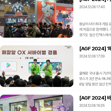
프로젝트C의 배경 세계
2024.12.08 17:40
각기 다른 여섯 나라의 
역할을 맡아 여러 미소
동남아시아 최대 게임 
에 처음으로 참여했다. 
경기도 일산 킨텍스에서 
가레나 코리아는 한국의 
'신월동행' 두 게임의 
[AGF 2024]
인력들이 주축이 돼 20
2024.12.08 17:39
선을 보인 4G9은 기
등장하는 3D 액션 게임
올해로 국내 출시 7년차
부스가 2년 연속 애니메
8일 양일 동안 일산 킨
전시관 입구 인근에 페
전시와 미니 게임, 굿즈
[AGF 2024]
참여, 현장 행사에 함
2024.12.08 16:35
1월에는 페그오 아케이드