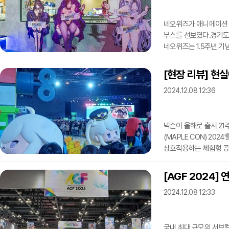
메인 시나리오 '허수나
네오위즈가 애니메이션 게
부스를 선보였다.경기도 일
네오위즈는 1.5주년 기
부스를 선보였다.메인 
브라운더스트2 개발사 
[현장 리뷰] 현실
현장에는 1.5주년 이벤트
2024.12.08 12:36
이뤄졌다. 바니걸 차림을
이번 전시회가 마무리된 
넥슨이 올해로 출시 21
(MAPLE CON) 20
상호작용하는 체험형 공
제2전시관에선 지난 6일
메이플스토리 세계관의 '루
[AGF 2024]
테마로 한 공간이 마련
2024.12.08 12:33
캐릭터들을 테마로 한 
열렸다. 특히 이틀차에
국내 최대 규모의 서브컬