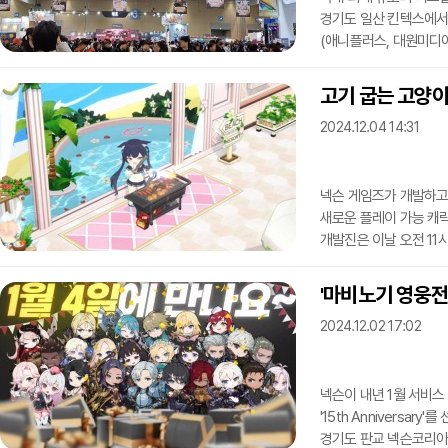
경기도 일산 킨텍스에서 
(애니플러스, 대원미디
'명조: 워더링 웨이브
메가박스도 후원사로 함께
고기 굽는 고양이
있게 열렸다. 메인 무대 
2024.12.04 14:31
컬래버레이션한 공간까지
필두로 '아우터플레인', 
넥슨 게임즈가 개발하고 
새로운 플레이 가능 캐릭
개발진은 이날 오전 11
'아비도스 리조트 복구
등장인물들을 높은 확률로
'마비노기 영웅전
대책위원회의 수영복 버전
2024.12.02 17:02
픽업할 수 있다. 세리카 
노노미(수영복)'과 '스
넥슨이 내년 1월 서비스 
'15th Anniversar
경기도 판교 넥슨코리아 