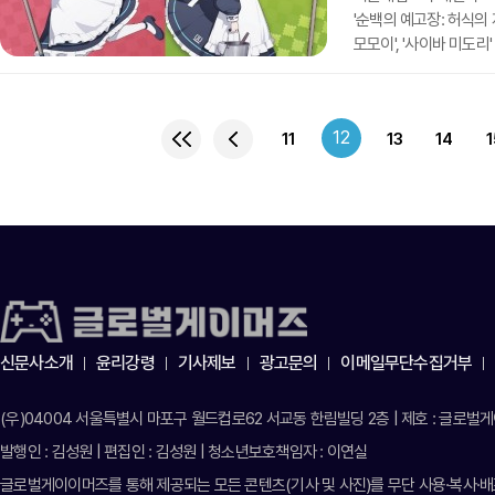
'순백의 예고장: 허식의
모모이', '사이바 미도
19일 오전 11시, 블
지난해 10월 공개됐던 
이벤트 스토리에 포함된 
12
11
13
14
1
획득할 수 있다. 이에 더
이번 버전에 새로 추가
신문사소개
윤리강령
기사제보
광고문의
이메일무단수집거부
(우)04004 서울특별시 마포구 월드컵로62 서교동 한림빌딩 2층 | 제호 : 글로벌게이머
발행인 : 김성원 | 편집인 : 김성원 | 청소년보호책임자 : 이연실
글로벌게이이머즈를 통해 제공되는 모든 콘텐츠(기사 및 사진)를 무단 사용·복사·배