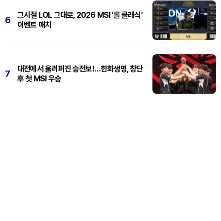
그시절 LOL 그대로, 2026 MSI '롤 클래식'
6
이벤트 매치
대전에서 울려퍼진 승전보!…한화생명, 창단
7
후 첫 MSI 우승