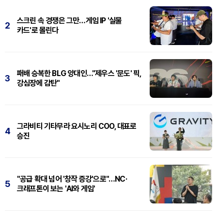
스크린 속 경쟁은 그만…게임 IP '실물
2
카드'로 몰린다
패배 승복한 BLG 양대인…"제우스 '문도' 픽,
3
강심장에 감탄"
그라비티 기타무라 요시노리 COO, 대표로
4
승진
"공급 확대 넘어 '창작 증강'으로"…NC·
5
크래프톤이 보는 'AI와 게임'