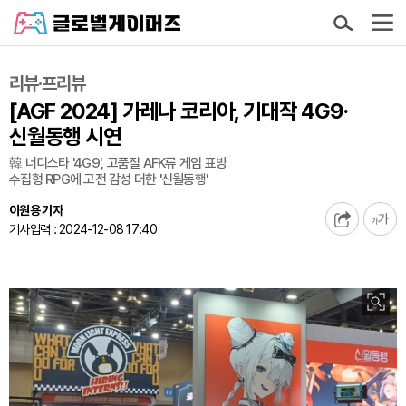
리뷰·프리뷰
[AGF 2024] 가레나 코리아, 기대작 4G9·
신월동행 시연
韓 너디스타 '4G9', 고품질 AFK류 게임 표방
수집형 RPG에 고전 감성 더한 '신월동행'
이원용 기자
기사입력 : 2024-12-08 17:40