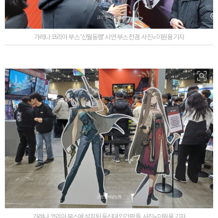
가레나 코리아 부스 '신월동행' 시연 부스 전경. 사진=이원용 기자
가레나 코리아 부스에 설치된 등신대 입간판들. 사진=이원용 기자