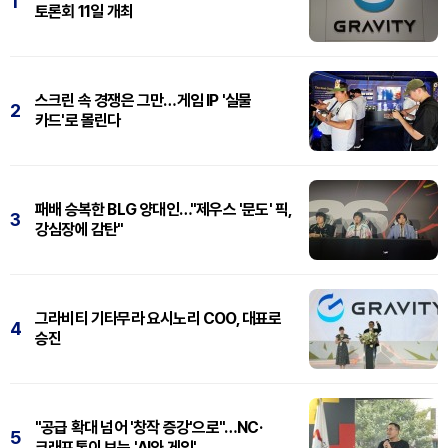
1
토론회 11일 개최
스크린 속 경쟁은 그만…게임 IP '실물
2
카드'로 몰린다
패배 승복한 BLG 양대인…"제우스 '문도' 픽,
3
강심장에 감탄"
그라비티 기타무라 요시노리 COO, 대표로
4
승진
"공급 확대 넘어 '창작 증강'으로"…NC·
5
크래프톤이 보는 'AI와 게임'