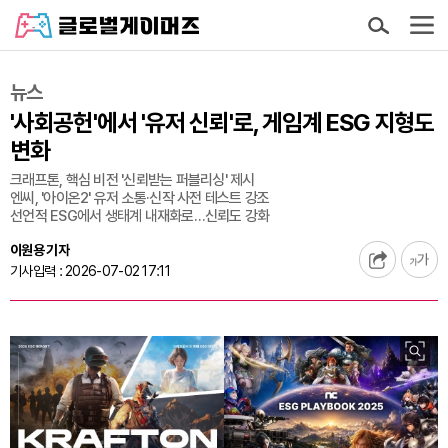
뉴스
'사회공헌'에서 '유저 신뢰'로, 게임계 ESG 지형도
변화
크래프톤, 핵심 비전 '신뢰받는 퍼블리싱' 제시
엔씨, '아이온2' 유저 소통·신작 사전 테스트 강조
선언적 ESG에서 생태계 내재화로…신뢰도 강화
이원용 기자
기사입력 : 2026-07-02 17:11