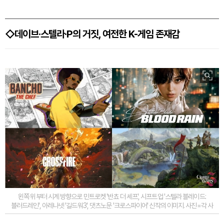
◇데이브·스텔라·P의 거짓, 여전한 K-게임 존재감
왼쪽 위부터 시계 방향으로 민트로켓 '반쵸 더 셰프', 시프트업 '스텔라 블레이드:
블러드레인', 아레나넷 '길드워3', 댓츠노문 '크로스파이어' 신작의 이미지. 사진=각 사