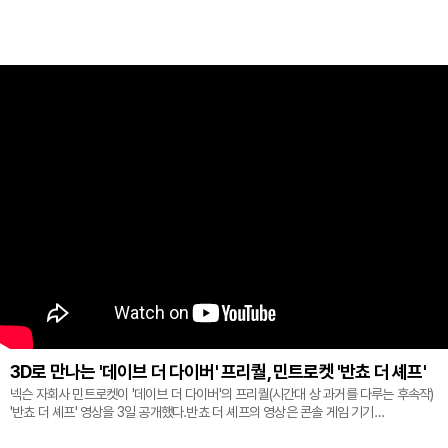
3D로 만나는 '데이브 더 다이버' 프리퀄, 민트로켓 '반쵸 더 셰프'
넥슨 자회사 민트로켓이 '데이브 더 다이버'의 프리퀄(시간대 상 과거를 다루는 후속작)
'반쵸 더 셰프' 영상을 3일 공개했다.반쵸 더 셰프의 영상은 콘솔 게임 기기
'플레이스테이션' 신작 쇼케이스 '스테이트 오브 플레이' 중 최초로 공...