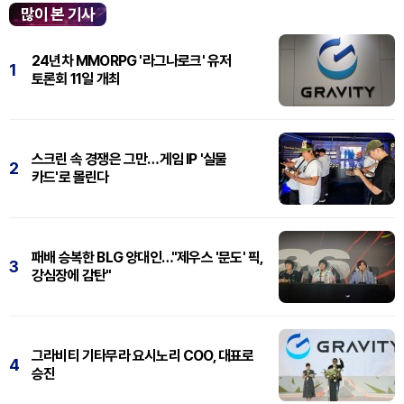
많이 본 기사
24년차 MMORPG '라그나로크' 유저
1
토론회 11일 개최
스크린 속 경쟁은 그만…게임 IP '실물
2
카드'로 몰린다
패배 승복한 BLG 양대인…"제우스 '문도' 픽,
3
강심장에 감탄"
그라비티 기타무라 요시노리 COO, 대표로
4
승진