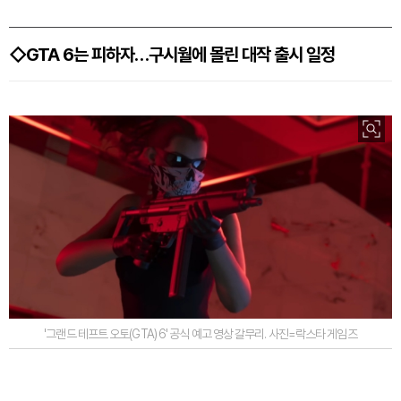
◇GTA 6는 피하자…구시월에 몰린 대작 출시 일정
'그랜드 테프트 오토(GTA) 6' 공식 예고 영상 갈무리. 사진=락스타 게임즈