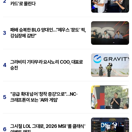
2
카드'로 몰린다
패배 승복한 BLG 양대인…"제우스 '문도' 픽,
3
강심장에 감탄"
그라비티 기타무라 요시노리 COO, 대표로
4
승진
"공급 확대 넘어 '창작 증강'으로"…NC·
5
크래프톤이 보는 'AI와 게임'
그시절 LOL 그대로, 2026 MSI '롤 클래식'
6