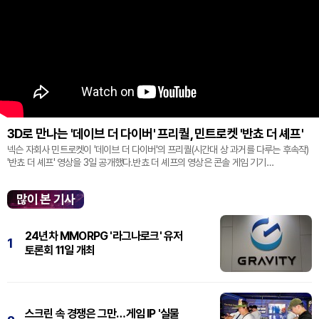
3D로 만나는 '데이브 더 다이버' 프리퀄, 민트로켓 '반쵸 더 셰프'
넥슨 자회사 민트로켓이 '데이브 더 다이버'의 프리퀄(시간대 상 과거를 다루는 후속작)
'반쵸 더 셰프' 영상을 3일 공개했다.반쵸 더 셰프의 영상은 콘솔 게임 기기
'플레이스테이션' 신작 쇼케이스 '스테이트 오브 플레이' 중 최초로 공...
많이 본 기사
24년차 MMORPG '라그나로크' 유저
1
토론회 11일 개최
스크린 속 경쟁은 그만…게임 IP '실물