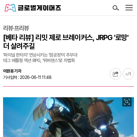
리뷰·프리뷰
[베타 리뷰] 리밋 제로 브레이커스, JRPG '로망'
더 살려주길
'파이널 판타지' 연상시키는 '잠공정'이 주무대
태그 배틀형 액션 RPG, '위버랜스'로 차별화
이원용 기자
기사입력 : 2026-06-11 11:48