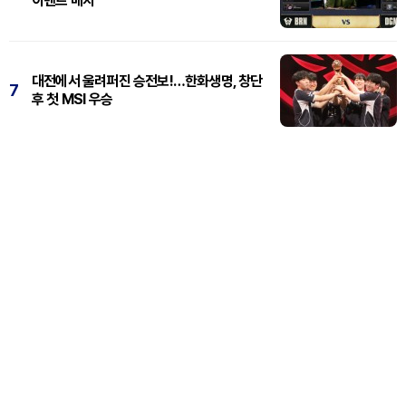
이벤트 매치
대전에서 울려퍼진 승전보!…한화생명, 창단
7
후 첫 MSI 우승