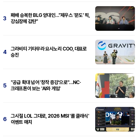
패배 승복한 BLG 양대인…"제우스 '문도' 픽,
3
강심장에 감탄"
그라비티 기타무라 요시노리 COO, 대표로
4
승진
"공급 확대 넘어 '창작 증강'으로"…NC·
5
크래프톤이 보는 'AI와 게임'
그시절 LOL 그대로, 2026 MSI '롤 클래식'
6
이벤트 매치