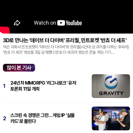
3D로 만나는 '데이브 더 다이버' 프리퀄, 민트로켓 '반쵸 더 셰프'
넥슨 자회사 민트로켓이 '데이브 더 다이버'의 프리퀄(시간대 상 과거를 다루는 후속작)
'반쵸 더 셰프' 영상을 3일 공개했다.반쵸 더 셰프의 영상은 콘솔 게임 기기
'플레이스테이션' 신작 쇼케이스 '스테이트 오브 플레이' 중 최초로 공...
많이 본 기사
24년차 MMORPG '라그나로크' 유저
1
토론회 11일 개최
스크린 속 경쟁은 그만…게임 IP '실물
2
카드'로 몰린다