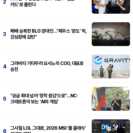
2
카드'로 몰린다
패배 승복한 BLG 양대인…"제우스 '문도' 픽,
3
강심장에 감탄"
그라비티 기타무라 요시노리 COO, 대표로
4
승진
"공급 확대 넘어 '창작 증강'으로"…NC·
5
크래프톤이 보는 'AI와 게임'
그시절 LOL 그대로, 2026 MSI '롤 클래식'
6