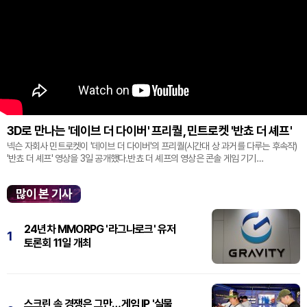
3D로 만나는 '데이브 더 다이버' 프리퀄, 민트로켓 '반쵸 더 셰프'
넥슨 자회사 민트로켓이 '데이브 더 다이버'의 프리퀄(시간대 상 과거를 다루는 후속작)
'반쵸 더 셰프' 영상을 3일 공개했다.반쵸 더 셰프의 영상은 콘솔 게임 기기
'플레이스테이션' 신작 쇼케이스 '스테이트 오브 플레이' 중 최초로 공...
많이 본 기사
24년차 MMORPG '라그나로크' 유저
1
토론회 11일 개최
스크린 속 경쟁은 그만…게임 IP '실물