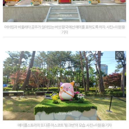
머쉬킹과 비올레타 공주가 앉아있는 버섯 왕국에선 예의를 표하도록 하자. 사진=이원용
기자
메이플스토리의 또다른 마스코트 '핑크빈'의 모습. 사진=이원용 기자