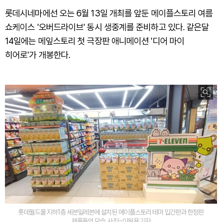
롯데시네마에선 오는 6월 13일 개최를 앞둔 메이플스토리 여름
쇼케이스 '오버드라이브' 동시 생중계를 준비하고 있다. 같은달
14일에는 메잎스토리 첫 극장판 애니메이션 '디어 마이
히어로'가 개봉한다.
롯데월드몰 지하1층 세븐일레븐에 설치된 메이플스토리 테마 입간판과 한정판
제품들의 모습. 사진=이원용 기자