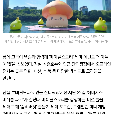
롯데그룹이 넥슨과 협력, '메이플스토리' 테마 이벤트 '메이플 어택!'을 5월 22일
개시했다. 잠실 석촌호수에 설치된 '주황버섯' 대형 아트벌룬의 모습. 사진=이원용 기자
롯데 그룹이 넥슨과 협력해 '메이플스토리' 테마 이벤트 '메이플
어택!'을 선보였다. 잠실 석촌호수와 인근 잔디광장에서 오프라인
전시는 물론 영화, 패션, 식품 등 다양한 방식들로 고객들을
만난다.
잠실 롯데월드타워 인근 잔디광장에선 지난 22일 '헤네시스
머쉬룸 파크'가 열렸다. 메이플스토리를 상징하는 '버섯'들을
테마로 해 '좀비버섯' 출몰지 테마 포토존, 트램펄린 미니 게임
'헤네시스 점프킹', 매 정각마다 비눗방울을 뿌리는 '버블 샤워