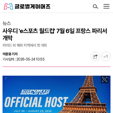
뉴스
사우디 'e스포츠 월드컵' 7월 6일 프랑스 파리서
개막
리야드 외 해외 지역에서 첫 개최
이원용 기자
기사입력 : 2026-05-24 10:55