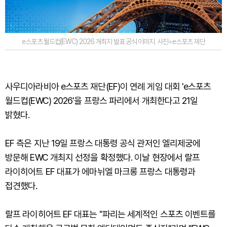
e스포츠 월드컵(EWC) 2026 개최지 발표 공식 이미지. 사진=e스포츠 재단
사우디아라비아 e스포츠 재단(EF)이 연례 게임 대회 'e스포츠
월드컵(EWC) 2026'을 프랑스 파리에서 개최한다고 21일
밝혔다.
EF 측은 지난 19일 프랑스 대통령 공식 관저인 엘리제궁에
방문해 EWC 개최지 선정을 확정했다. 이날 현장에서 랄프
라이히어트 EF 대표가 에마뉘엘 마크롱 프랑스 대통령과
접견했다.
랄프 라이히어트 EF 대표는 "파리는 세계적인 스포츠 이벤트를