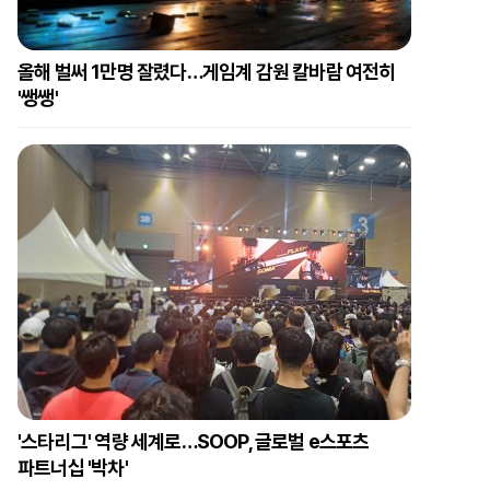
올해 벌써 1만명 잘렸다…게임계 감원 칼바람 여전히
'쌩쌩'
'스타리그' 역량 세계로…SOOP, 글로벌 e스포츠
파트너십 '박차'