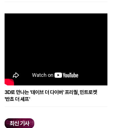
3D로 만나는 '데이브 더 다이버' 프리퀄, 민트로켓
'반쵸 더 셰프'
최신 기사