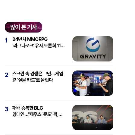
많이 본 기사
24년차 MMORPG
1
'라그나로크' 유저 토론회 11일
개최
스크린 속 경쟁은 그만…게임
2
IP '실물 카드'로 몰린다
패배 승복한 BLG
3
양대인…"제우스 '문도' 픽,
강심장에 감탄"