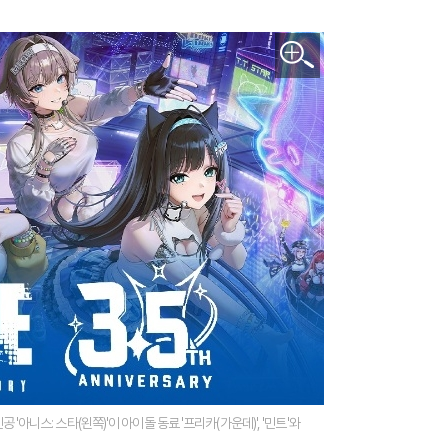
공 '아니스: 스타(왼쪽)'이 아이돌 동료 '프리카(가운데)', '민트'와