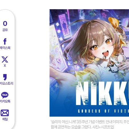
0
공유
페이스북
X
카오스토리
카카오톡
메일
'승리의 여신: 니케' 3.5주년 기념 이벤트 안내 이미지. 주인
함께 공연하는 모습을 그렸다. 사진=시프트업