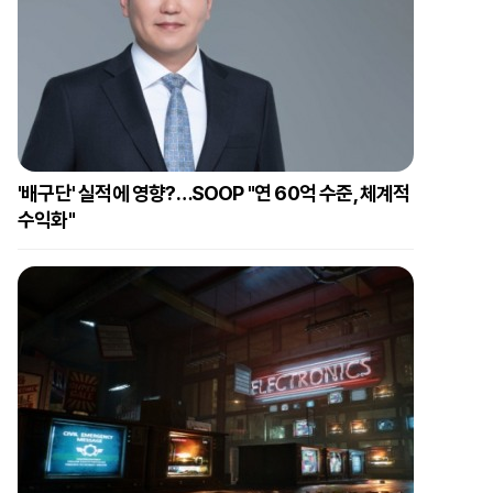
'배구단' 실적에 영향?…SOOP "연 60억 수준, 체계적
수익화"