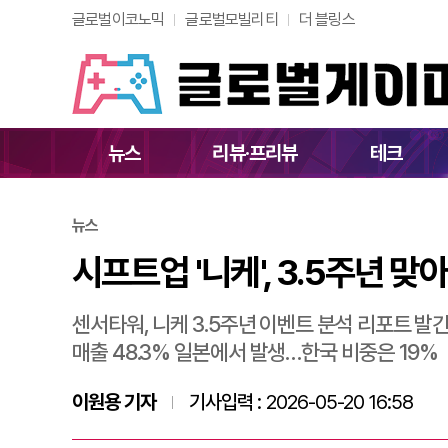
글로벌이코노믹
글로벌모빌리티
더 블링스
시프트업 '니케', 3.
뉴스
리뷰·프리뷰
테크
뉴스
시프트업 '니케', 3.5주년 맞아
센서타워, 니케 3.5주년 이벤트 분석 리포트 발
매출 48.3% 일본에서 발생…한국 비중은 19%
이원용 기자
기사입력 :
2026-05-20 16:58