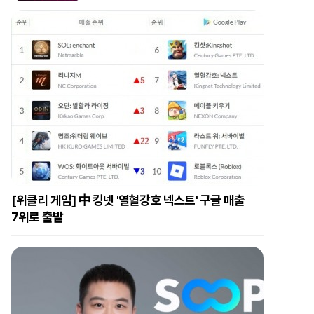
[위클리 게임] 中 킹넷 '열혈강호 넥스트' 구글 매출
7위로 출발