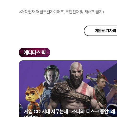
<저작권자 © 글로벌게이머즈, 무단전재 및 재배포 금지>
이원용 기자의 
에디터스 픽
게임 CD 시대 저무는데…소니의 '디스크 종언', 왜