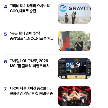
그라비티 기타무라 요시노리
4
COO, 대표로 승진
"공급 확대 넘어 '창작
5
증강'으로"…NC·크래프톤이
보는 'AI와 게임'
그시절 LOL 그대로, 2026
6
MSI '롤 클래식' 이벤트 매치
대전에서 울려퍼진 승전보!…
7
한화생명, 창단 후 첫 MSI 우승