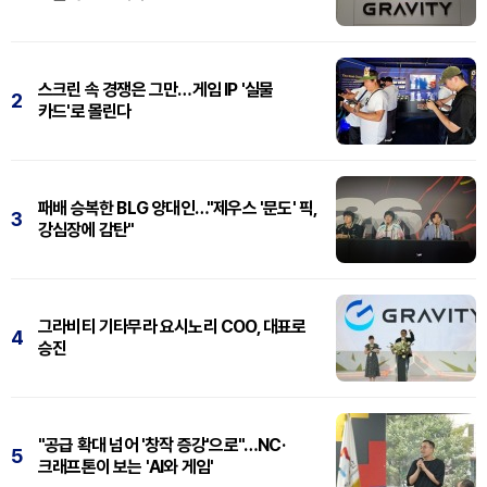
스크린 속 경쟁은 그만…게임 IP '실물
2
카드'로 몰린다
패배 승복한 BLG 양대인…"제우스 '문도' 픽,
3
강심장에 감탄"
그라비티 기타무라 요시노리 COO, 대표로
4
승진
"공급 확대 넘어 '창작 증강'으로"…NC·
5
크래프톤이 보는 'AI와 게임'