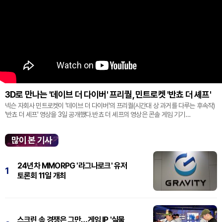
3D로 만나는 '데이브 더 다이버' 프리퀄, 민트로켓 '반쵸 더 셰프'
넥슨 자회사 민트로켓이 '데이브 더 다이버'의 프리퀄(시간대 상 과거를 다루는 후속작)
'반쵸 더 셰프' 영상을 3일 공개했다.반쵸 더 셰프의 영상은 콘솔 게임 기기
'플레이스테이션' 신작 쇼케이스 '스테이트 오브 플레이' 중 최초로 공...
많이 본 기사
24년차 MMORPG '라그나로크' 유저
1
토론회 11일 개최
스크린 속 경쟁은 그만…게임 IP '실물