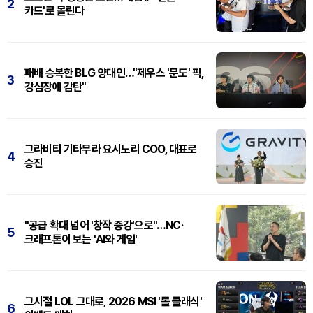
2
카드'로 몰린다
패배 승복한 BLG 양대인…"제우스 '문도' 픽,
3
강심장에 감탄"
그라비티 기타무라 요시노리 COO, 대표로
4
승진
"공급 확대 넘어 '창작 증강'으로"…NC·
5
크래프톤이 보는 'AI와 게임'
그시절 LOL 그대로, 2026 MSI '롤 클래식'
6