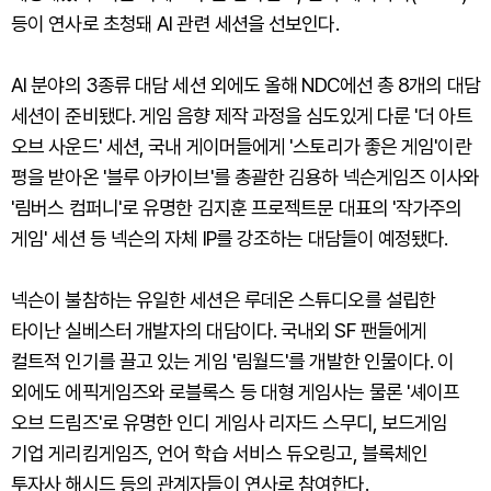
등이 연사로 초청돼 AI 관련 세션을 선보인다.
AI 분야의 3종류 대담 세션 외에도 올해 NDC에선 총 8개의 대담
세션이 준비됐다. 게임 음향 제작 과정을 심도있게 다룬 '더 아트
오브 사운드' 세션, 국내 게이머들에게 '스토리가 좋은 게임'이란
평을 받아온 '블루 아카이브'를 총괄한 김용하 넥슨게임즈 이사와
'림버스 컴퍼니'로 유명한 김지훈 프로젝트문 대표의 '작가주의
게임' 세션 등 넥슨의 자체 IP를 강조하는 대담들이 예정됐다.
넥슨이 불참하는 유일한 세션은 루데온 스튜디오를 설립한
타이난 실베스터 개발자의 대담이다. 국내외 SF 팬들에게
컬트적 인기를 끌고 있는 게임 '림월드'를 개발한 인물이다. 이
외에도 에픽게임즈와 로블록스 등 대형 게임사는 물론 '셰이프
오브 드림즈'로 유명한 인디 게임사 리자드 스무디, 보드게임
기업 게리킴게임즈, 언어 학습 서비스 듀오링고, 블록체인
투자사 해시드 등의 관계자들이 연사로 참여한다.