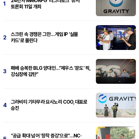
24년차 MMORPG '라그나로크' 유저
1
토론회 11일 개최
스크린 속 경쟁은 그만…게임 IP '실물
2
카드'로 몰린다
패배 승복한 BLG 양대인…"제우스 '문도' 픽,
3
강심장에 감탄"
그라비티 기타무라 요시노리 COO, 대표로
4
승진
"공급 확대 넘어 '창작 증강'으로"…NC·
5