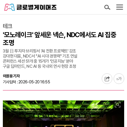
테크
'모노레이크' 앞세운 넥슨, NDC에서도 AI 집중
조명
3월 日 투자자 브리핑서 'AI 전환 프로젝트' 강조
강대현 대표, NDC서 "AI 시대 경쟁력" 기조 연설
콘퍼런스 세션 51개 중 15개가 '인공지능' 분야
구글 딥마인드, NC AI 등 국내외 연사 현장 초청
이원용 기자
기사입력 : 2026-05-20 16:55