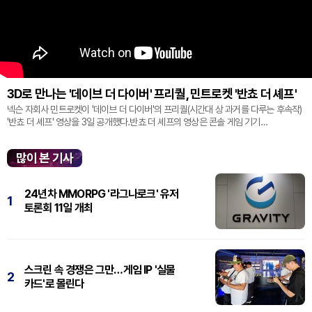
3D로 만나는 '데이브 더 다이버' 프리퀄, 민트로켓 '반쵸 더 셰프'
넥슨 자회사 민트로켓이 '데이브 더 다이버'의 프리퀄(시간대 상 과거를 다루는 후속작)
'반쵸 더 셰프' 영상을 3일 공개했다.반쵸 더 셰프의 영상은 콘솔 게임 기기
'플레이스테이션' 신작 쇼케이스 '스테이트 오브 플레이' 중 최초로 공...
많이 본 기사
24년차 MMORPG '라그나로크' 유저
1
토론회 11일 개최
스크린 속 경쟁은 그만…게임 IP '실물
2
카드'로 몰린다