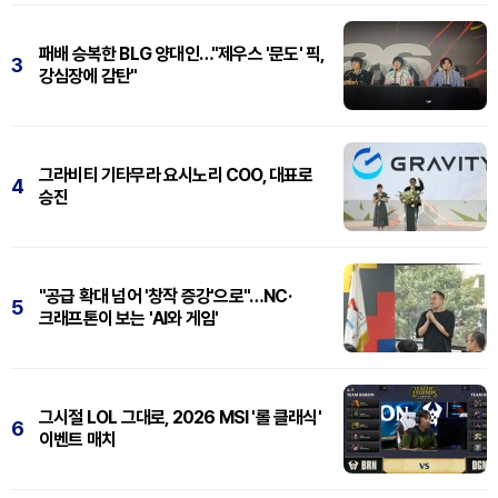
패배 승복한 BLG 양대인…"제우스 '문도' 픽,
3
강심장에 감탄"
그라비티 기타무라 요시노리 COO, 대표로
4
승진
"공급 확대 넘어 '창작 증강'으로"…NC·
5
크래프톤이 보는 'AI와 게임'
그시절 LOL 그대로, 2026 MSI '롤 클래식'
6
이벤트 매치