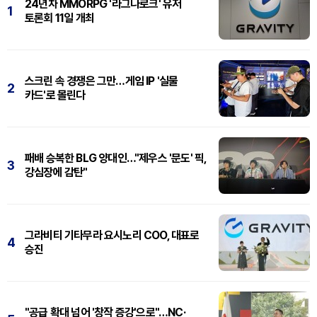
24년차 MMORPG '라그나로크' 유저
1
토론회 11일 개최
스크린 속 경쟁은 그만…게임 IP '실물
2
카드'로 몰린다
패배 승복한 BLG 양대인…"제우스 '문도' 픽,
3
강심장에 감탄"
그라비티 기타무라 요시노리 COO, 대표로
4
승진
"공급 확대 넘어 '창작 증강'으로"…NC·