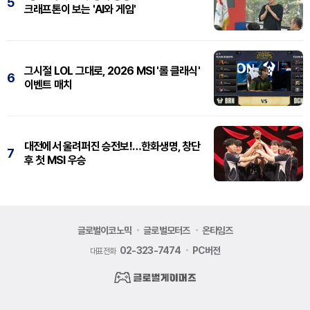
5
크래프톤이 보는 'AI와 게임'
그시절 LOL 그대로, 2026 MSI '롤 클래식'
6
이벤트 매치
대전에서 울려퍼진 승전보!…한화생명, 창단
7
후 첫 MSI 우승
글로벌이코노믹
글로벌모터즈
온타임즈
02-323-7474
PC버전
대표전화