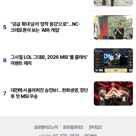
"공급 확대 넘어 '창작 증강'으로"…NC·
5
크래프톤이 보는 'AI와 게임'
그시절 LOL 그대로, 2026 MSI '롤 클래식'
6
이벤트 매치
대전에서 울려퍼진 승전보!…한화생명, 창단
7
후 첫 MSI 우승
글로벌이코노믹
글로벌모터즈
온타임즈
02-323-7474
PC버전