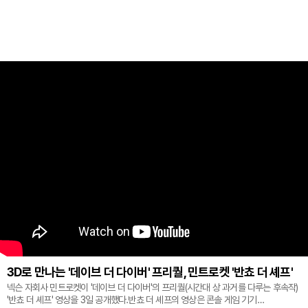
3D로 만나는 '데이브 더 다이버' 프리퀄, 민트로켓 '반쵸 더 셰프'
넥슨 자회사 민트로켓이 '데이브 더 다이버'의 프리퀄(시간대 상 과거를 다루는 후속작)
'반쵸 더 셰프' 영상을 3일 공개했다.반쵸 더 셰프의 영상은 콘솔 게임 기기