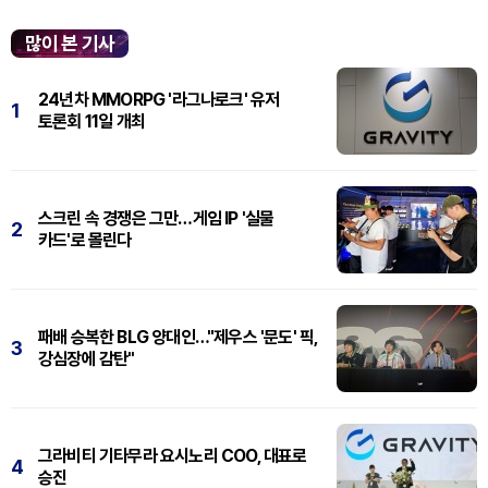
'플레이스테이션' 신작 쇼케이스 '스테이트 오브 플레이' 중 최초로 공...
많이 본 기사
24년차 MMORPG '라그나로크' 유저
1
토론회 11일 개최
스크린 속 경쟁은 그만…게임 IP '실물
2
카드'로 몰린다
패배 승복한 BLG 양대인…"제우스 '문도' 픽,
3
강심장에 감탄"
그라비티 기타무라 요시노리 COO, 대표로
4
승진