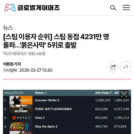
뉴스
[스팀 이용자 순위] 스팀 동접 4231만 명
돌파…'붉은사막' 5위로 출발
'아크 레이더스' 6위→9위
이원용 기자
기사입력 : 2026-03-27 15:40