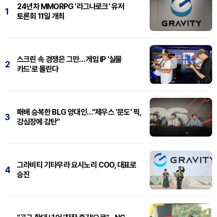
24년차 MMORPG '라그나로크' 유저
1
토론회 11일 개최
스크린 속 경쟁은 그만…게임 IP '실물
2
카드'로 몰린다
패배 승복한 BLG 양대인…"제우스 '문도' 픽,
3
강심장에 감탄"
그라비티 기타무라 요시노리 COO, 대표로
4
승진