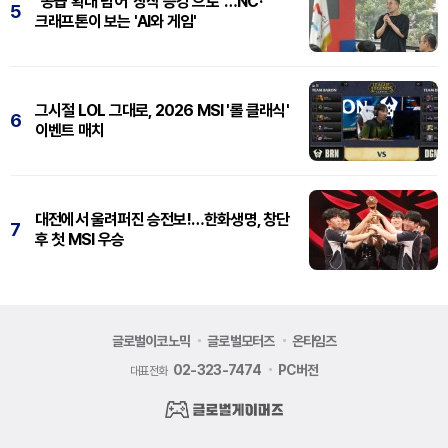
"공급 확대 넘어 '창작 증강'으로"…NC·
5
크래프톤이 보는 'AI와 게임'
그시절 LOL 그대로, 2026 MSI '롤 클래식'
6
이벤트 매치
대전에서 울려퍼진 승전보!…한화생명, 창단
7
후 첫 MSI 우승
글로벌이코노믹
글로벌모터즈
온타임즈
02-323-7474
PC버전
대표전화