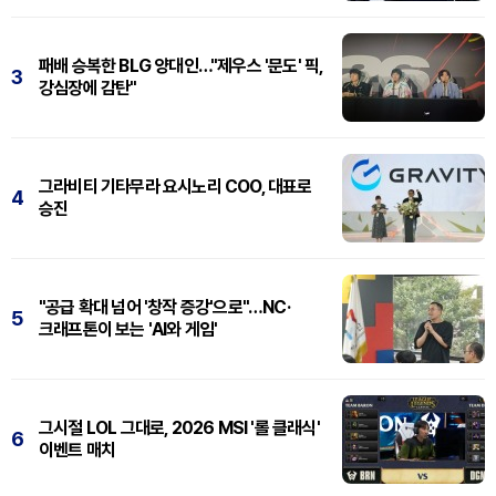
패배 승복한 BLG 양대인…"제우스 '문도' 픽,
3
강심장에 감탄"
그라비티 기타무라 요시노리 COO, 대표로
4
승진
"공급 확대 넘어 '창작 증강'으로"…NC·
5
크래프톤이 보는 'AI와 게임'
그시절 LOL 그대로, 2026 MSI '롤 클래식'
6
이벤트 매치