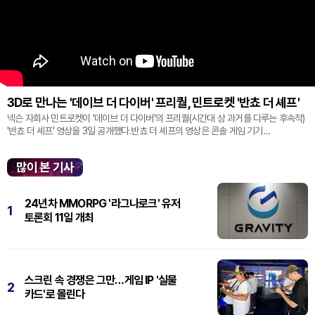
3D로 만나는 '데이브 더 다이버' 프리퀄, 민트로켓 '반쵸 더 셰프'
넥슨 자회사 민트로켓이 '데이브 더 다이버'의 프리퀄(시간대 상 과거를 다루는 후속작)
'반쵸 더 셰프' 영상을 3일 공개했다.반쵸 더 셰프의 영상은 콘솔 게임 기기
'플레이스테이션' 신작 쇼케이스 '스테이트 오브 플레이' 중 최초로 공...
많이 본 기사
24년차 MMORPG '라그나로크' 유저
1
토론회 11일 개최
스크린 속 경쟁은 그만…게임 IP '실물
2
카드'로 몰린다