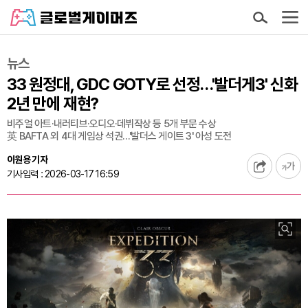
뉴스
33 원정대, GDC GOTY로 선정…'발더게3' 신화
2년 만에 재현?
비주얼 아트·내러티브·오디오·데뷔작상 등 5개 부문 수상
英 BAFTA 외 4대 게임상 석권…'발더스 게이트 3' 아성 도전
이원용 기자
기사입력 : 2026-03-17 16:59