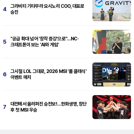
그라비티 기타무라 요시노리 COO, 대표로
4
승진
"공급 확대 넘어 '창작 증강'으로"…NC·
5
크래프톤이 보는 'AI와 게임'
그시절 LOL 그대로, 2026 MSI '롤 클래식'
6
이벤트 매치
대전에서 울려퍼진 승전보!…한화생명, 창단
7
후 첫 MSI 우승