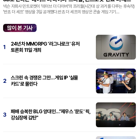
넥슨 자회사 민트로켓이 '데이브 더 다이버'의 프리퀄(시간대 상 과거를 다루는 후속작)
'반쵸 더 셰프' 영상을 3일 공개했다.반쵸 더 셰프의 영상은 콘솔 게임 기기
'플레이스테이션' 신작 쇼케이스 '스테이트 오브 플레이' 중 최초로 공...
많이 본 기사
24년차 MMORPG '라그나로크' 유저
1
토론회 11일 개최
스크린 속 경쟁은 그만…게임 IP '실물
2
카드'로 몰린다
패배 승복한 BLG 양대인…"제우스 '문도' 픽,
3
강심장에 감탄"