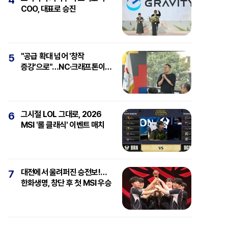
4
COO, 대표로 승진
"공급 확대 넘어 '창작
5
증강'으로"…NC·크래프톤이
보는 'AI와 게임'
그시절 LOL 그대로, 2026
6
MSI '롤 클래식' 이벤트 매치
대전에서 울려퍼진 승전보!…
7
한화생명, 창단 후 첫 MSI 우승