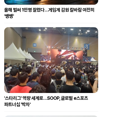
올해 벌써 1만명 잘렸다…게임계 감원 칼바람 여전히
'쌩쌩'
'스타리그' 역량 세계로…SOOP, 글로벌 e스포츠
파트너십 '박차'