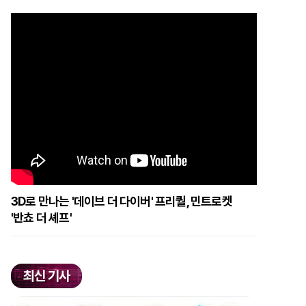
3D로 만나는 '데이브 더 다이버' 프리퀄, 민트로켓
'반쵸 더 셰프'
최신 기사