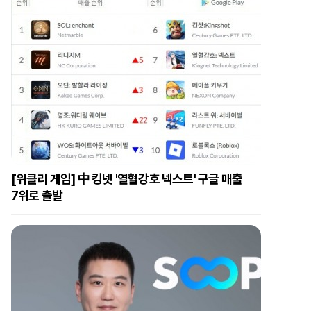
[위클리 게임] 中 킹넷 '열혈강호 넥스트' 구글 매출
7위로 출발