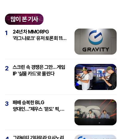
많이 본 기사
24년차 MMORPG
1
'라그나로크' 유저 토론회 11일
개최
스크린 속 경쟁은 그만…게임
2
IP '실물 카드'로 몰린다
패배 승복한 BLG
3
양대인…"제우스 '문도' 픽,
강심장에 감탄"
그라비티 기타무라 요시노리