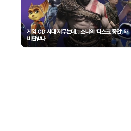
게임 CD 시대 저무는데…소니의 '디스크 종언', 왜
비판받나