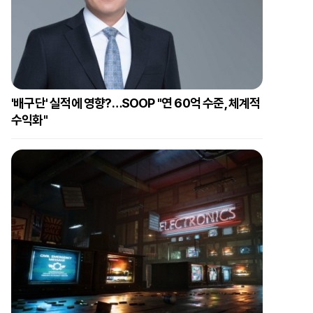
'배구단' 실적에 영향?…SOOP "연 60억 수준, 체계적
수익화"