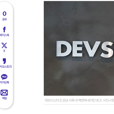
0
공유
페이스북
X
카오스토리
카카오톡
메일
데브시스터즈 강남 사옥 내 벽면에 새겨진 로고. 사진=