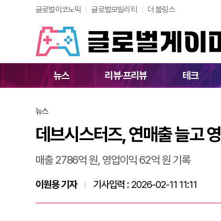
글로벌이코노믹
글로벌모빌리티
더 블링스
데브시스터즈, 연매출
뉴스
리뷰·프리뷰
테크
뉴스
데브시스터즈, 연매출 늘고 영
매출 2786억 원, 영업이익 62억 원 기록
이원용 기자
기사입력 :
2026-02-11 11:11