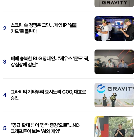
스크린 속 경쟁은 그만…게임 IP '실물
2
카드'로 몰린다
패배 승복한 BLG 양대인…"제우스 '문도' 픽,
3
강심장에 감탄"
그라비티 기타무라 요시노리 COO, 대표로
4
승진
"공급 확대 넘어 '창작 증강'으로"…NC·
5
크래프톤이 보는 'AI와 게임'