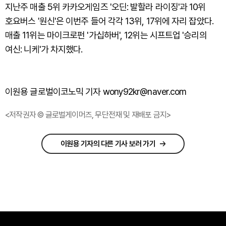
지난주 매출 5위 카카오게임즈 '오딘: 발할라 라이징'과 10위
호요버스 '원신'은 이번주 들어 각각 13위, 17위에 자리 잡았다.
매출 11위는 마이크로펀 '가십하버', 12위는 시프트업 '승리의
여신: 니케'가 차지했다.
이원용 글로벌이코노믹 기자 wony92kr@naver.com
<저작권자 © 글로벌게이머즈, 무단전재 및 재배포 금지>
이원용 기자의 다른 기사 보러 가기