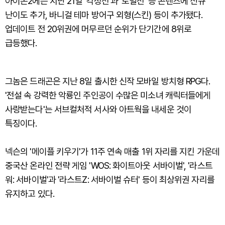
아이온2에는 지난 21일 '각성전'과 '토벌전' 등 콘텐츠에 신규
난이도 추가, 바니걸 테마 방어구 외형(스킨) 등이 추가됐다.
업데이트 전 20위권에 머무르던 순위가 단기간에 8위로
급등했다.
그놈은 드래곤은 지난 8일 출시한 신작 모바일 방치형 RPG다.
'전설 속 강력한 악룡인 주인공이 수많은 미소녀 캐릭터들에게
사랑받는다'는 서브컬처적 서사와 아트웍을 내세운 것이
특징이다.
넥슨의 '메이플 키우기'가 11주 연속 매출 1위 자리를 지킨 가운데
중국산 온라인 전략 게임 'WOS: 화이트아웃 서바이벌', '라스트
워: 서바이벌'과 '라스트Z: 서바이벌 슈터' 등이 최상위권 자리를
유지하고 있다.