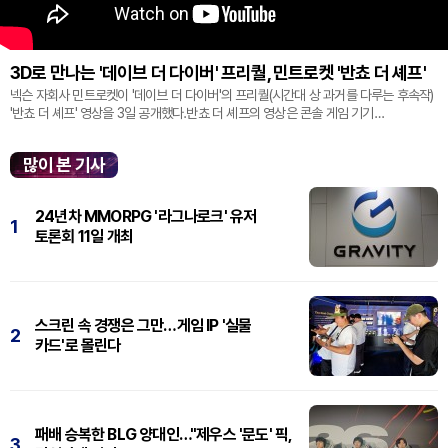
3D로 만나는 '데이브 더 다이버' 프리퀄, 민트로켓 '반쵸 더 셰프'
넥슨 자회사 민트로켓이 '데이브 더 다이버'의 프리퀄(시간대 상 과거를 다루는 후속작)
'반쵸 더 셰프' 영상을 3일 공개했다.반쵸 더 셰프의 영상은 콘솔 게임 기기
'플레이스테이션' 신작 쇼케이스 '스테이트 오브 플레이' 중 최초로 공...
많이 본 기사
24년차 MMORPG '라그나로크' 유저
1
토론회 11일 개최
스크린 속 경쟁은 그만…게임 IP '실물
2
카드'로 몰린다
패배 승복한 BLG 양대인…"제우스 '문도' 픽,
3