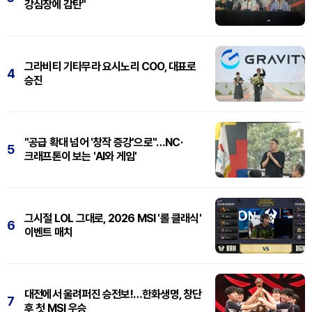
강심장에 감탄"
그라비티 기타무라 요시노리 COO, 대표로
4
승진
"공급 확대 넘어 '창작 증강'으로"…NC·
5
크래프톤이 보는 'AI와 게임'
그시절 LOL 그대로, 2026 MSI '롤 클래식'
6
이벤트 매치
대전에서 울려퍼진 승전보!…한화생명, 창단
7
후 첫 MSI 우승