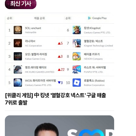
최신 기사
[위클리 게임] 中 킹넷 '열혈강호 넥스트' 구글 매출
7위로 출발