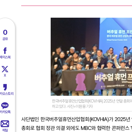
0
공유
페이스북
X
카오스토리
한국버추얼휴먼산업협회(KOVHIA) 2025년 연말 총회와
하고 있다. 사진=이원용 기자
카카오톡
사단법인 한국버추얼휴먼산업협회(KOVHIA)가 2025년
총회로 협회 정관 의결 외에도 MBC와 협력한 콘퍼런스 '
메일