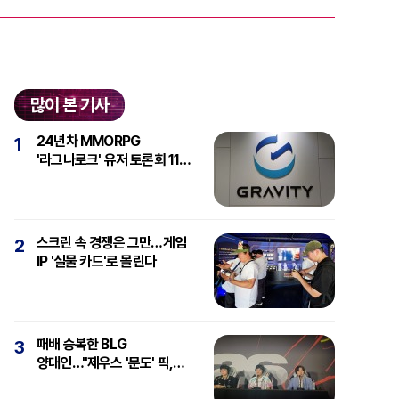
많이 본 기사
24년차 MMORPG
1
'라그나로크' 유저 토론회 11일
개최
스크린 속 경쟁은 그만…게임
2
IP '실물 카드'로 몰린다
패배 승복한 BLG
3
양대인…"제우스 '문도' 픽,
강심장에 감탄"