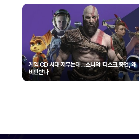
게임 CD 시대 저무는데…소니의 '디스크 종언', 왜
비판받나