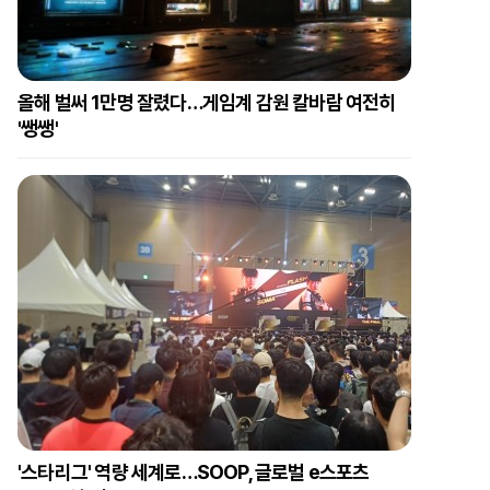
올해 벌써 1만명 잘렸다…게임계 감원 칼바람 여전히
'쌩쌩'
'스타리그' 역량 세계로…SOOP, 글로벌 e스포츠