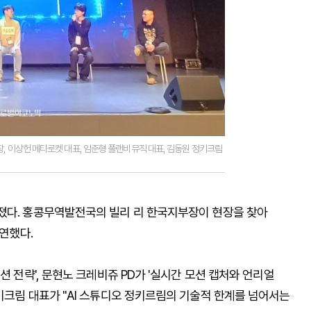
장, 이상헌 메타로켓 대표, 임준형 플랜비뮤직 대표, 김동원 정키크림
졌다. 홍콩무역발전국의 빌리 리 한국지부장이 현장을 찾아
강연했다.
션 전략', 문현노 크레비쥬 PD가 '실시간 모션 캡처와 언리얼
키크림 대표가 "AI 스튜디오 정키르림의 기술적 한계를 넘어서는