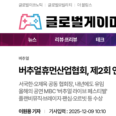
글로벌이코노믹
글로벌모빌리티
더 블링스
버추얼휴먼산업협회,
뉴스
리뷰·프리뷰
테크
버추얼
버추얼휴먼산업협회, 제2회 
서국한·오제욱 공동 협회장, 내년에도 유임
올해의 공연 MBC '버추얼 라이브 페스티벌'
플랜비뮤직·브레이지·팬심·오르빗 등 수상
이원용 기자
기사입력 :
2025-12-09 10:10