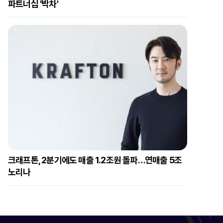
파트너십 '박차'
크래프톤, 2분기에도 매출 1.2조원 돌파…연매출 5조
노리나