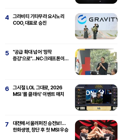
그라비티 기타무라 요시노리
4
COO, 대표로 승진
"공급 확대 넘어 '창작
5
증강'으로"…NC·크래프톤이
보는 'AI와 게임'
그시절 LOL 그대로, 2026
6
MSI '롤 클래식' 이벤트 매치
대전에서 울려퍼진 승전보!…
7
한화생명, 창단 후 첫 MSI 우승