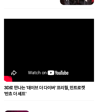
3D로 만나는 '데이브 더 다이버' 프리퀄, 민트로켓
'반쵸 더 셰프'