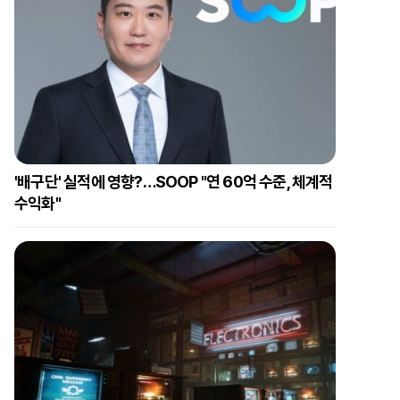
'배구단' 실적에 영향?…SOOP "연 60억 수준, 체계적
수익화"