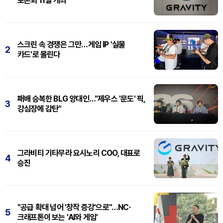
토론회 11일 개최
스크린 속 경쟁은 그만…게임 IP '실물
2
카드'로 몰린다
패배 승복한 BLG 양대인…"제우스 '문도' 픽,
3
강심장에 감탄"
그라비티 기타무라 요시노리 COO, 대표로
4
승진
"공급 확대 넘어 '창작 증강'으로"…NC·
5
크래프톤이 보는 'AI와 게임'