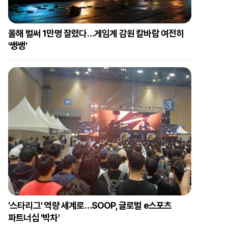
올해 벌써 1만명 잘렸다…게임계 감원 칼바람 여전히
'쌩쌩'
'스타리그' 역량 세계로…SOOP, 글로벌 e스포츠
파트너십 '박차'