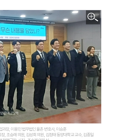
과장, 이용민 법무법인 율촌 변호사, 이승훈
 조승래 의원, 김성회 의원, 김정태 동양대학교 교수, 김종일