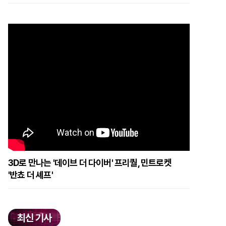
3D로 만나는 '데이브 더 다이버' 프리퀄, 민트로켓
'반쵸 더 셰프'
최신 기사