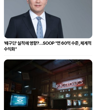
'배구단' 실적에 영향?…SOOP "연 60억 수준, 체계적
수익화"