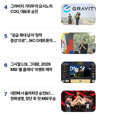
그라비티 기타무라 요시노리
4
COO, 대표로 승진
"공급 확대 넘어 '창작
5
증강'으로"…NC·크래프톤이
보는 'AI와 게임'
그시절 LOL 그대로, 2026
6
MSI '롤 클래식' 이벤트 매치
대전에서 울려퍼진 승전보!…
7
한화생명, 창단 후 첫 MSI 우승