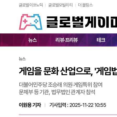
글로벌이코노믹
글로벌모빌리티
더 블링스
게임을 문화 산업으로
뉴스
리뷰·프리뷰
테크
뉴스
게임을 문화 산업으로, '게임
더불어민주당 조승래 의원·게임특위 참여
문체부 등 기관, 법무법인 관계자 참석
이원용 기자
기사입력 :
2025-11-22 10:55