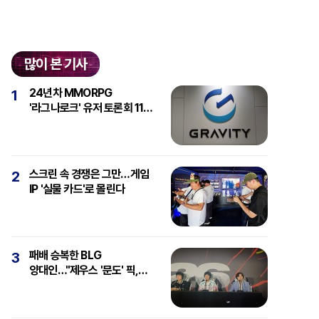
많이 본 기사
24년차 MMORPG
1
'라그나로크' 유저 토론회 11일
개최
스크린 속 경쟁은 그만…게임
2
IP '실물 카드'로 몰린다
패배 승복한 BLG
3
양대인…"제우스 '문도' 픽,
강심장에 감탄"