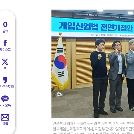
0
공유
페이스북
X
카오스토리
카카오톡
왼쪽부터 최재환 문화체육관광부(문체부) 게임콘텐츠산업
메일
한국게임법과정책학회 이사, 이철우 한국게임이용자협회장,