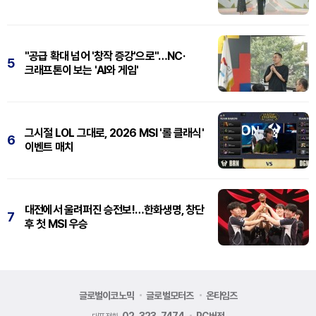
"공급 확대 넘어 '창작 증강'으로"…NC·
5
크래프톤이 보는 'AI와 게임'
그시절 LOL 그대로, 2026 MSI '롤 클래식'
6
이벤트 매치
대전에서 울려퍼진 승전보!…한화생명, 창단
7
후 첫 MSI 우승
글로벌이코노믹
글로벌모터즈
온타임즈
02-323-7474
PC버전