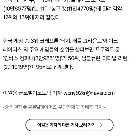
(10만8977명)'는 11위 '봉고 캣(11만4770명)'에 밀려 각각
12위와 13위에 자리 잡았다.
한국 게임 중 3위 크래프톤 '펍지: 배틀 그라운드'와 아크
레이더스 외 주요 게임들의 순위를 살펴보면 프로젝트 문
'림버스 컴퍼니(3만9861명)'가 50위, 님블뉴런 '이터널 리턴
(2만1919명)'이 95위로 집계됐다.
이원용 글로벌이코노믹 기자 wony92kr@naver.com
<저작권자 © 글로벌게이머즈, 무단전재 및 재배포 금지>
이원용 기자의 다른 기사 보러 가기