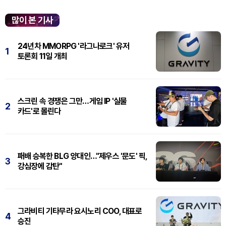
'플레이스테이션' 신작 쇼케이스 '스테이트 오브 플레이' 중 최초로 공...
많이 본 기사
24년차 MMORPG '라그나로크' 유저
1
토론회 11일 개최
스크린 속 경쟁은 그만…게임 IP '실물
2
카드'로 몰린다
패배 승복한 BLG 양대인…"제우스 '문도' 픽,
3
강심장에 감탄"
그라비티 기타무라 요시노리 COO, 대표로
4
승진