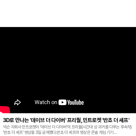
3D로 만나는 '데이브 더 다이버' 프리퀄, 민트로켓 '반쵸 더 셰프'
넥슨 자회사 민트로켓이 '데이브 더 다이버'의 프리퀄(시간대 상 과거를 다루는 후속작)
'반쵸 더 셰프' 영상을 3일 공개했다.반쵸 더 셰프의 영상은 콘솔 게임 기기