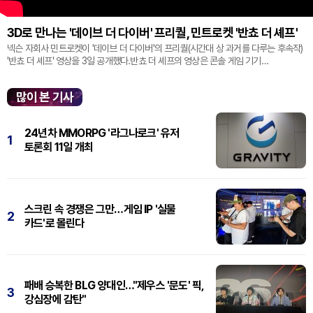
3D로 만나는 '데이브 더 다이버' 프리퀄, 민트로켓 '반쵸 더 셰프'
넥슨 자회사 민트로켓이 '데이브 더 다이버'의 프리퀄(시간대 상 과거를 다루는 후속작)
'반쵸 더 셰프' 영상을 3일 공개했다.반쵸 더 셰프의 영상은 콘솔 게임 기기
'플레이스테이션' 신작 쇼케이스 '스테이트 오브 플레이' 중 최초로 공...
많이 본 기사
24년차 MMORPG '라그나로크' 유저
1
토론회 11일 개최
스크린 속 경쟁은 그만…게임 IP '실물
2
카드'로 몰린다
패배 승복한 BLG 양대인…"제우스 '문도' 픽,
3
강심장에 감탄"