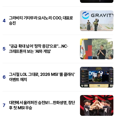
그라비티 기타무라 요시노리 COO, 대표로
4
승진
"공급 확대 넘어 '창작 증강'으로"…NC·
5
크래프톤이 보는 'AI와 게임'
그시절 LOL 그대로, 2026 MSI '롤 클래식'
6
이벤트 매치
대전에서 울려퍼진 승전보!…한화생명, 창단
7
후 첫 MSI 우승