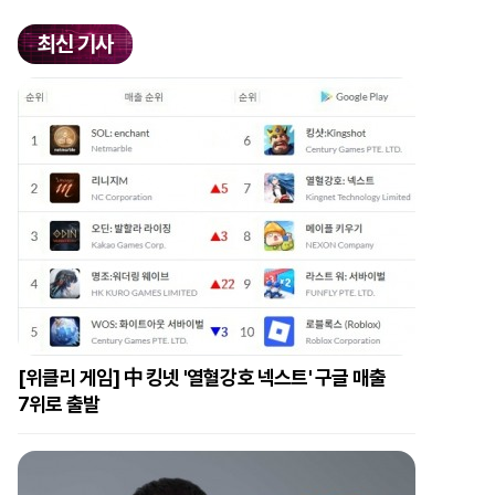
최신 기사
[위클리 게임] 中 킹넷 '열혈강호 넥스트' 구글 매출
7위로 출발