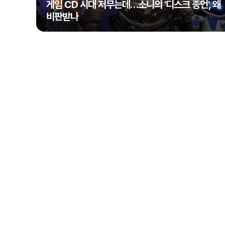
게임 CD 시대 저무는데…소니의 '디스크 종언', 왜
비판받나