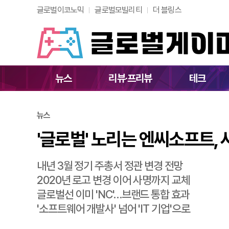
글로벌이코노믹
글로벌모빌리티
더 블링스
'글로벌' 노리는 엔씨
뉴스
리뷰·프리뷰
테크
뉴스
'글로벌' 노리는 엔씨소프트, 
내년 3월 정기 주총서 정관 변경 전망
2020년 로고 변경 이어 사명까지 교체
글로벌선 이미 'NC'…브랜드 통합 효과
'소프트웨어 개발사' 넘어 'IT 기업'으로