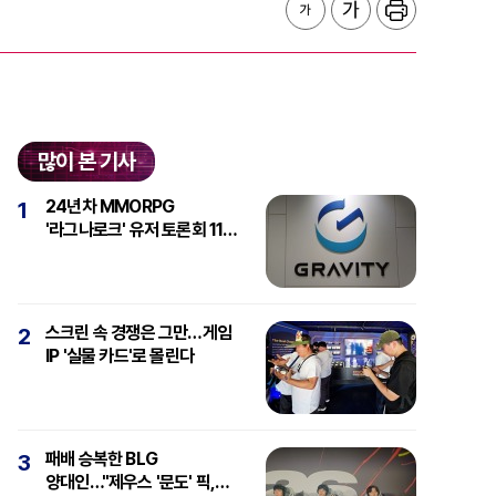
많이 본 기사
24년차 MMORPG
1
'라그나로크' 유저 토론회 11일
개최
스크린 속 경쟁은 그만…게임
2
IP '실물 카드'로 몰린다
패배 승복한 BLG
3
양대인…"제우스 '문도' 픽,