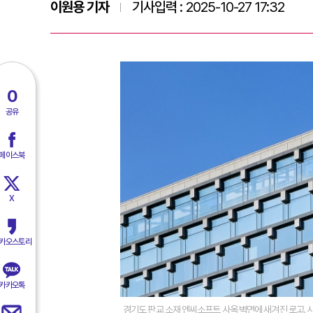
이원용 기자
기사입력 :
2025-10-27 17:32
0
공유
페이스북
X
카오스토리
카카오톡
경기도 판교 소재 엔씨소프트 사옥 벽면에 새겨진 로고.