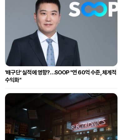
'배구단' 실적에 영향?…SOOP "연 60억 수준, 체계적
수익화"