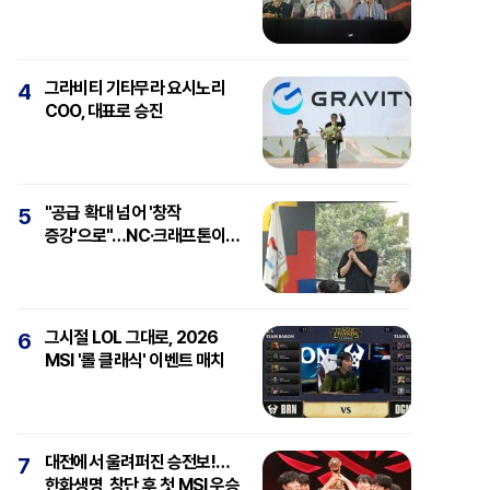
강심장에 감탄"
그라비티 기타무라 요시노리
4
COO, 대표로 승진
"공급 확대 넘어 '창작
5
증강'으로"…NC·크래프톤이
보는 'AI와 게임'
그시절 LOL 그대로, 2026
6
MSI '롤 클래식' 이벤트 매치
대전에서 울려퍼진 승전보!…
7
한화생명, 창단 후 첫 MSI 우승