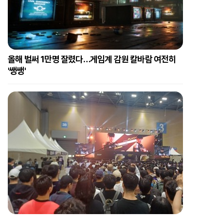
올해 벌써 1만명 잘렸다…게임계 감원 칼바람 여전히
'쌩쌩'