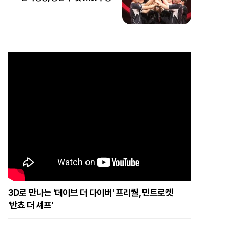
3D로 만나는 '데이브 더 다이버' 프리퀄, 민트로켓
'반쵸 더 셰프'