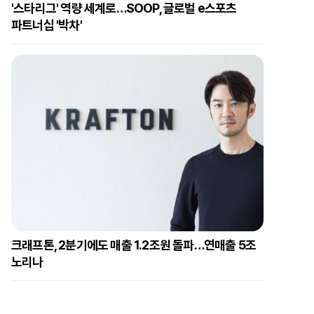
'스타리그' 역량 세계로…SOOP, 글로벌 e스포츠
파트너십 '박차'
크래프톤, 2분기에도 매출 1.2조원 돌파…연매출 5조
노리나