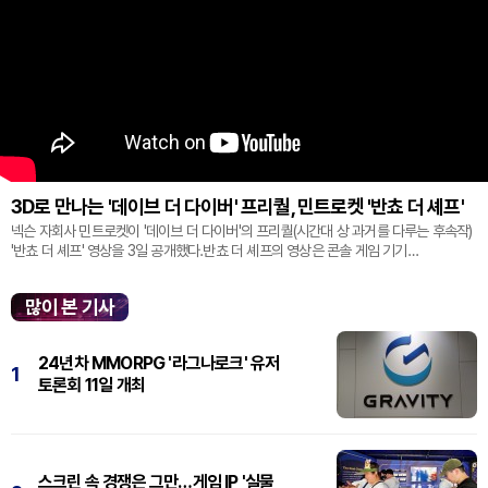
3D로 만나는 '데이브 더 다이버' 프리퀄, 민트로켓 '반쵸 더 셰프'
넥슨 자회사 민트로켓이 '데이브 더 다이버'의 프리퀄(시간대 상 과거를 다루는 후속작)
'반쵸 더 셰프' 영상을 3일 공개했다.반쵸 더 셰프의 영상은 콘솔 게임 기기
'플레이스테이션' 신작 쇼케이스 '스테이트 오브 플레이' 중 최초로 공...
많이 본 기사
24년차 MMORPG '라그나로크' 유저
1
토론회 11일 개최
스크린 속 경쟁은 그만…게임 IP '실물