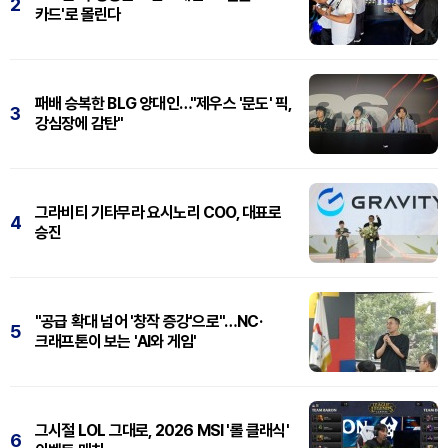
2
카드'로 몰린다
패배 승복한 BLG 양대인…"제우스 '문도' 픽,
3
강심장에 감탄"
그라비티 기타무라 요시노리 COO, 대표로
4
승진
"공급 확대 넘어 '창작 증강'으로"…NC·
5
크래프톤이 보는 'AI와 게임'
그시절 LOL 그대로, 2026 MSI '롤 클래식'
6