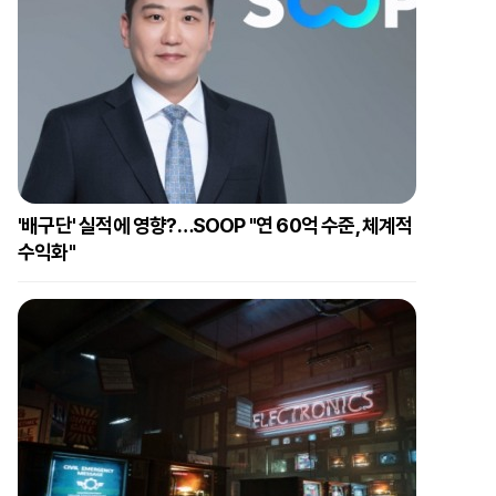
'배구단' 실적에 영향?…SOOP "연 60억 수준, 체계적
수익화"