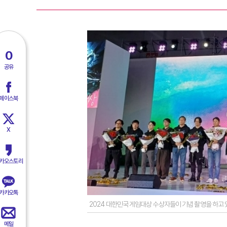
0
공유
페이스북
X
카오스토리
카카오톡
2024 대한민국 게임대상 수상자들이 기념 촬영을 하고 
메일