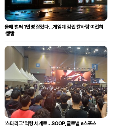
올해 벌써 1만명 잘렸다…게임계 감원 칼바람 여전히
'쌩쌩'
'스타리그' 역량 세계로…SOOP, 글로벌 e스포츠