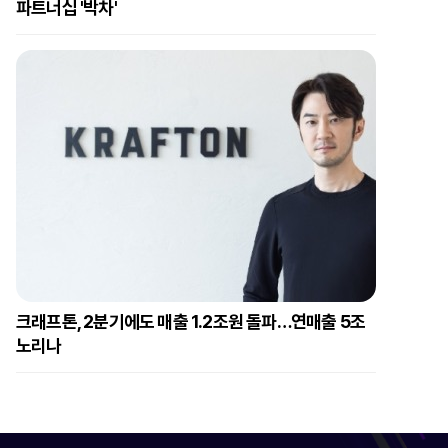
파트너십 '박차'
크래프톤, 2분기에도 매출 1.2조원 돌파…연매출 5조
노리나