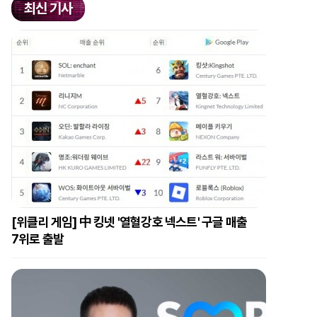
최신 기사
[위클리 게임] 中 킹넷 '열혈강호 넥스트' 구글 매출
7위로 출발