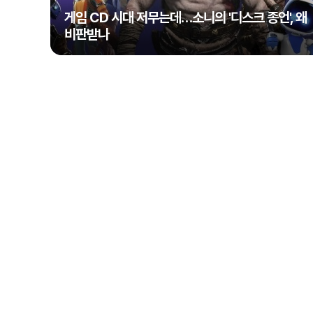
게임 CD 시대 저무는데…소니의 '디스크 종언', 왜
비판받나