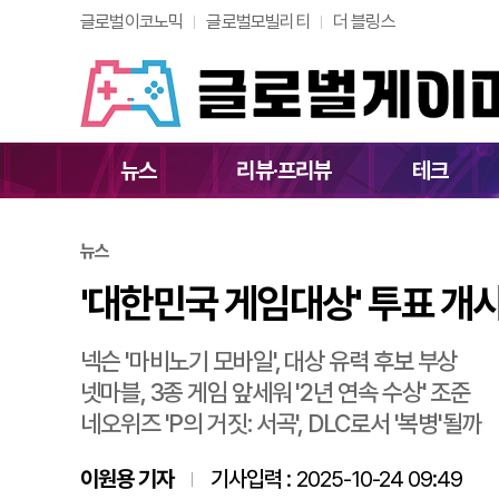
글로벌이코노믹
글로벌모빌리티
더 블링스
'대한민국 게임대상'
뉴스
리뷰·프리뷰
테크
뉴스
'대한민국 게임대상' 투표 개
넥슨 '마비노기 모바일', 대상 유력 후보 부상
넷마블, 3종 게임 앞세워 '2년 연속 수상' 조준
네오위즈 'P의 거짓: 서곡', DLC로서 '복병'될까
이원용 기자
기사입력 :
2025-10-24 09:49