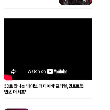
3D로 만나는 '데이브 더 다이버' 프리퀄, 민트로켓
'반쵸 더 셰프'