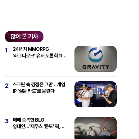
많이 본 기사
24년차 MMORPG
1
'라그나로크' 유저 토론회 11일
개최
스크린 속 경쟁은 그만…게임
2
IP '실물 카드'로 몰린다
패배 승복한 BLG
3
양대인…"제우스 '문도' 픽,
강심장에 감탄"