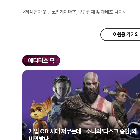
<저작권자 © 글로벌게이머즈, 무단전재 및 재배포 금지>
이원용 기자의 
에디터스 픽
게임 CD 시대 저무는데…소니의 '디스크 종언', 왜
비판받나