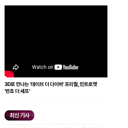
3D로 만나는 '데이브 더 다이버' 프리퀄, 민트로켓
'반쵸 더 셰프'
최신 기사