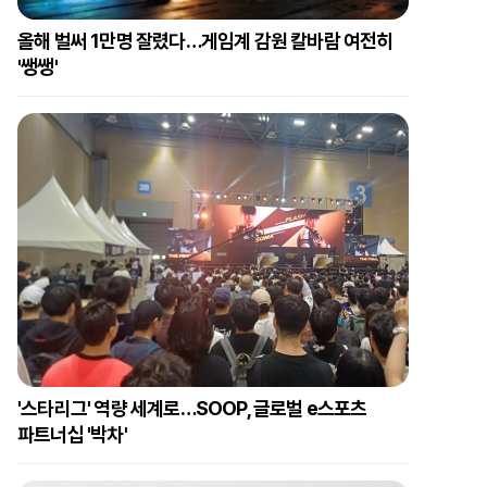
올해 벌써 1만명 잘렸다…게임계 감원 칼바람 여전히
'쌩쌩'
'스타리그' 역량 세계로…SOOP, 글로벌 e스포츠
파트너십 '박차'