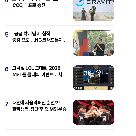
4
COO, 대표로 승진
"공급 확대 넘어 '창작
5
증강'으로"…NC·크래프톤이
보는 'AI와 게임'
그시절 LOL 그대로, 2026
6
MSI '롤 클래식' 이벤트 매치
대전에서 울려퍼진 승전보!…
7
한화생명, 창단 후 첫 MSI 우승