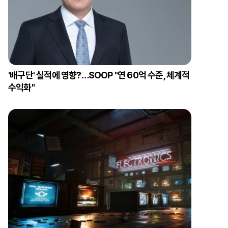
'배구단' 실적에 영향?…SOOP "연 60억 수준, 체계적
수익화"