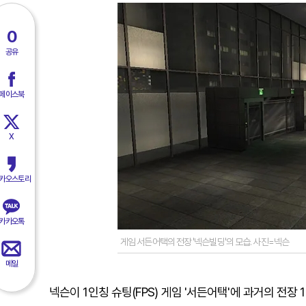
0
공유
페이스북
X
카오스토리
카카오톡
게임 서든어택의 전장 '넥슨빌딩'의 모습. 사진=넥슨
메일
넥슨이 1인칭 슈팅(FPS) 게임 '서든어택'에 과거의 전장