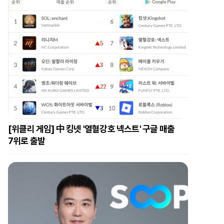
[위클리 게임] 中 킹넷 '열혈강호 넥스트' 구글 매출
7위로 출발