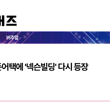
털기, 서든어택에 '넥슨빌딩' 다시 등장
버추얼
든어택에 '넥슨빌딩' 다시 등장