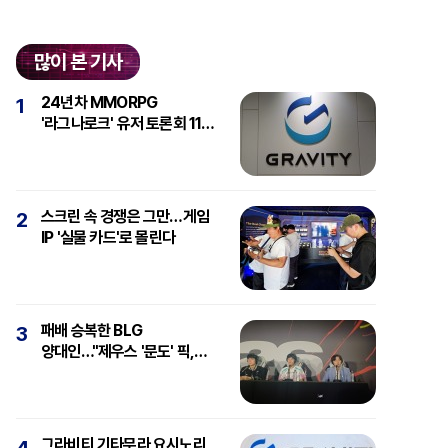
많이 본 기사
24년차 MMORPG
1
'라그나로크' 유저 토론회 11일
개최
스크린 속 경쟁은 그만…게임
2
IP '실물 카드'로 몰린다
패배 승복한 BLG
3
양대인…"제우스 '문도' 픽,
강심장에 감탄"
그라비티 기타무라 요시노리