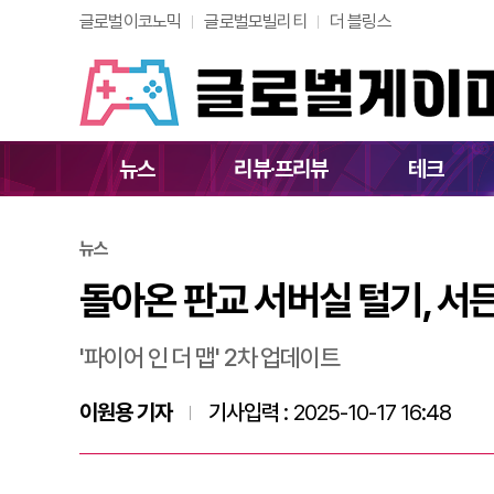
글로벌이코노믹
글로벌모빌리티
더 블링스
돌아온 판교 서버실 
뉴스
리뷰·프리뷰
테크
뉴스
돌아온 판교 서버실 털기, 서
'파이어 인 더 맵' 2차 업데이트
이원용 기자
기사입력 :
2025-10-17 16:48