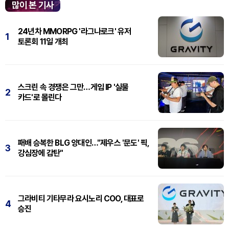
많이 본 기사
24년차 MMORPG '라그나로크' 유저
1
토론회 11일 개최
스크린 속 경쟁은 그만…게임 IP '실물
2
카드'로 몰린다
패배 승복한 BLG 양대인…"제우스 '문도' 픽,
3
강심장에 감탄"
그라비티 기타무라 요시노리 COO, 대표로
4
승진