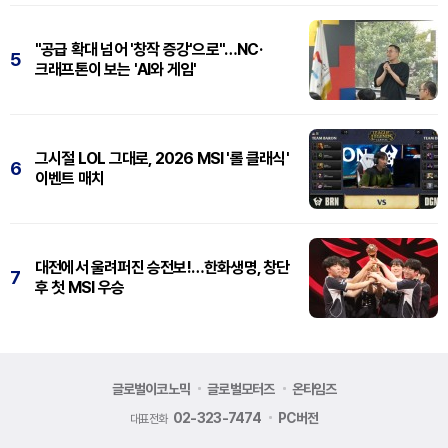
"공급 확대 넘어 '창작 증강'으로"…NC·
5
크래프톤이 보는 'AI와 게임'
그시절 LOL 그대로, 2026 MSI '롤 클래식'
6
이벤트 매치
대전에서 울려퍼진 승전보!…한화생명, 창단
7
후 첫 MSI 우승
글로벌이코노믹
글로벌모터즈
온타임즈
02-323-7474
PC버전
대표전화