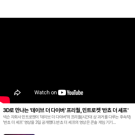
3D로 만나는 '데이브 더 다이버' 프리퀄, 민트로켓 '반쵸 더 셰프'
넥슨 자회사 민트로켓이 '데이브 더 다이버'의 프리퀄(시간대 상 과거를 다루는 후속작)
'반쵸 더 셰프' 영상을 3일 공개했다.반쵸 더 셰프의 영상은 콘솔 게임 기기
'플레이스테이션' 신작 쇼케이스 '스테이트 오브 플레이' 중 최초로 공...