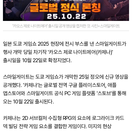
'카오스 제로 나이트메어' 출시일 공개 영상을 캡처한 것. 사진=스마일게이트
일본 도쿄 게임쇼 2025 현장에 전시 부스를 낸 스마일게이트가
행사 개막 당일 차기작 '카오스 제로 나이트메어(카제나)'
출시일을 10월 22일로 확정지었다.
스마일게이트는 도쿄 게임쇼가 개막한 25일 정오에 신규 영상을
공개했다. '카제나'는 글로벌 전역 구글 플레이스토어, 애플
앱스토어와 스마일게이트 공식 PC 게임 플랫폼 '스토브'를 통해
오는 10월 22일 출시된다.
카제나는 2D 서브컬처 수집형 RPG의 요소에 로그라이크 카드
덱 빌딩 전략 게임 요소를 결합한 게임이다. 미지의 현상