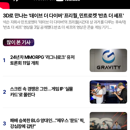
3D로 만나는 '데이브 더 다이버' 프리퀄, 민트로켓 '반쵸 더 셰프'
넥슨 자회사 민트로켓이 '데이브 더 다이버'의 프리퀄(시간대 상 과거를 다루는 후속작)
'반쵸 더 셰프' 영상을 3일 공개했다.반쵸 더 셰프의 영상은 콘솔 게임 기기
'플레이스테이션' 신작 쇼케이스 '스테이트 오브 플레이' 중 최초로 공...
많이 본 기사
24년차 MMORPG '라그나로크' 유저
1
토론회 11일 개최
스크린 속 경쟁은 그만…게임 IP '실물
2
카드'로 몰린다
패배 승복한 BLG 양대인…"제우스 '문도' 픽,
3
강심장에 감탄"