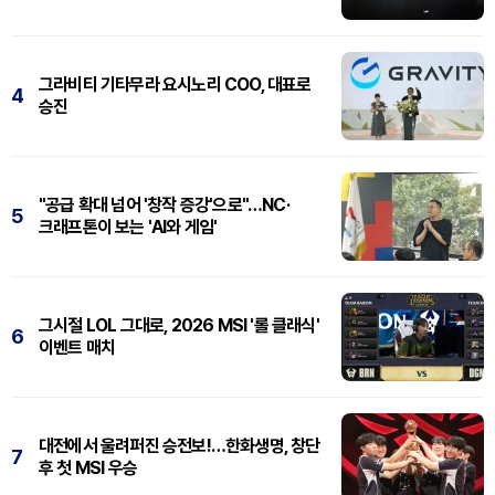
그라비티 기타무라 요시노리 COO, 대표로
4
승진
"공급 확대 넘어 '창작 증강'으로"…NC·
5
크래프톤이 보는 'AI와 게임'
그시절 LOL 그대로, 2026 MSI '롤 클래식'
6
이벤트 매치
대전에서 울려퍼진 승전보!…한화생명, 창단
7
후 첫 MSI 우승