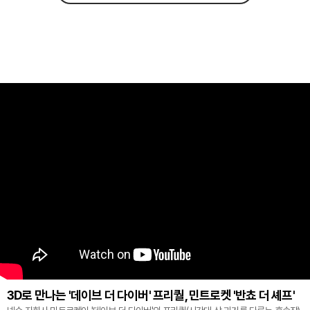
3D로 만나는 '데이브 더 다이버' 프리퀄, 민트로켓 '반쵸 더 셰프'