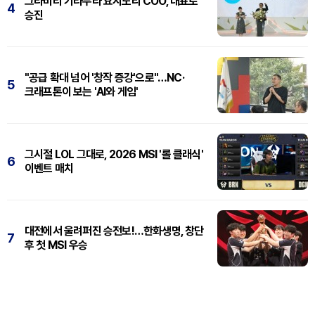
그라비티 기타무라 요시노리 COO, 대표로
4
승진
"공급 확대 넘어 '창작 증강'으로"…NC·
5
크래프톤이 보는 'AI와 게임'
그시절 LOL 그대로, 2026 MSI '롤 클래식'
6
이벤트 매치
대전에서 울려퍼진 승전보!…한화생명, 창단
7
후 첫 MSI 우승