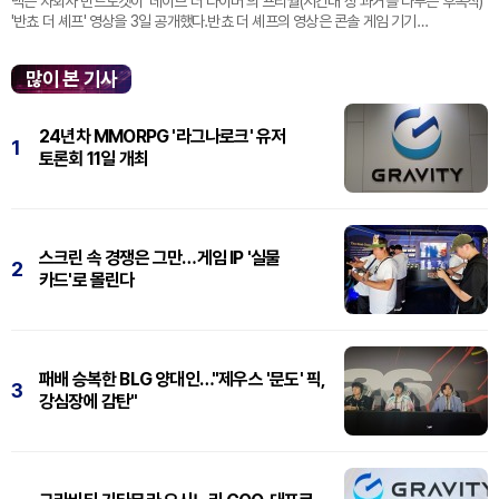
넥슨 자회사 민트로켓이 '데이브 더 다이버'의 프리퀄(시간대 상 과거를 다루는 후속작)
'반쵸 더 셰프' 영상을 3일 공개했다.반쵸 더 셰프의 영상은 콘솔 게임 기기
'플레이스테이션' 신작 쇼케이스 '스테이트 오브 플레이' 중 최초로 공...
많이 본 기사
24년차 MMORPG '라그나로크' 유저
1
토론회 11일 개최
스크린 속 경쟁은 그만…게임 IP '실물
2
카드'로 몰린다
패배 승복한 BLG 양대인…"제우스 '문도' 픽,
3
강심장에 감탄"