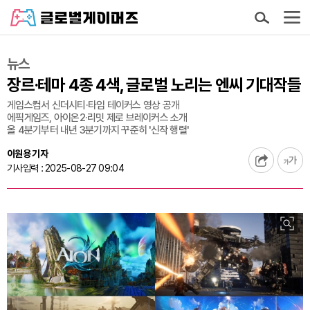
뉴스
장르·테마 4종 4색, 글로벌 노리는 엔씨 기대작들
게임스컴서 신더시티·타임 테이커스 영상 공개
에픽게임즈, 아이온2·리밋 제로 브레이커스 소개
올 4분기부터 내년 3분기까지 꾸준히 '신작 행렬'
이원용 기자
기사입력 : 2025-08-27 09:04