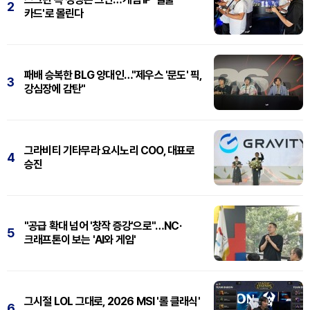
2
카드'로 몰린다
패배 승복한 BLG 양대인…"제우스 '문도' 픽,
3
강심장에 감탄"
그라비티 기타무라 요시노리 COO, 대표로
4
승진
"공급 확대 넘어 '창작 증강'으로"…NC·
5
크래프톤이 보는 'AI와 게임'
그시절 LOL 그대로, 2026 MSI '롤 클래식'
6