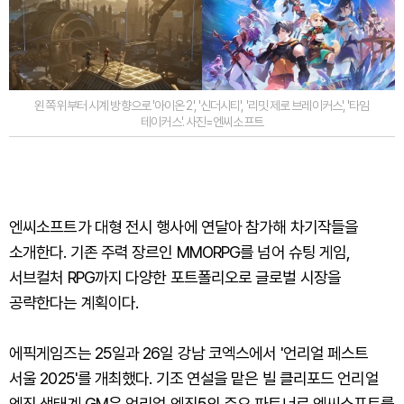
왼쪽 위부터 시계 방향으로 '아이온 2', '신더시티', '리밋 제로 브레이커스', '타임
테이커스'. 사진=엔씨소프트
엔씨소프트가 대형 전시 행사에 연달아 참가해 차기작들을
소개한다. 기존 주력 장르인 MMORPG를 넘어 슈팅 게임,
서브컬처 RPG까지 다양한 포트폴리오로 글로벌 시장을
공략한다는 계획이다.
에픽게임즈는 25일과 26일 강남 코엑스에서 '언리얼 페스트
서울 2025'를 개최했다. 기조 연설을 맡은 빌 클리포드 언리얼
엔진 생태계 GM은 언리얼 엔진5의 주요 파트너로 엔씨소프트를