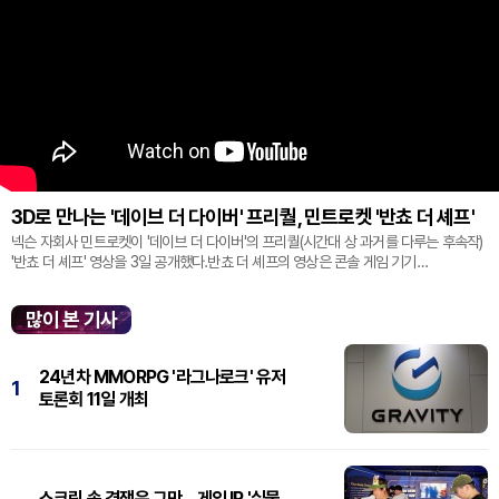
3D로 만나는 '데이브 더 다이버' 프리퀄, 민트로켓 '반쵸 더 셰프'
넥슨 자회사 민트로켓이 '데이브 더 다이버'의 프리퀄(시간대 상 과거를 다루는 후속작)
'반쵸 더 셰프' 영상을 3일 공개했다.반쵸 더 셰프의 영상은 콘솔 게임 기기
'플레이스테이션' 신작 쇼케이스 '스테이트 오브 플레이' 중 최초로 공...
많이 본 기사
24년차 MMORPG '라그나로크' 유저
1
토론회 11일 개최
스크린 속 경쟁은 그만…게임 IP '실물