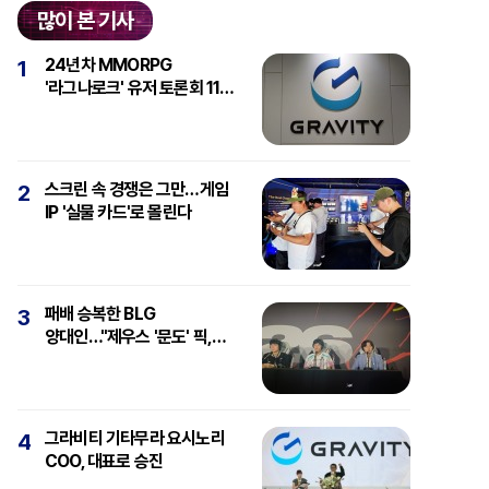
많이 본 기사
24년차 MMORPG
1
'라그나로크' 유저 토론회 11일
개최
스크린 속 경쟁은 그만…게임
2
IP '실물 카드'로 몰린다
패배 승복한 BLG
3
양대인…"제우스 '문도' 픽,
강심장에 감탄"
그라비티 기타무라 요시노리
4
COO, 대표로 승진