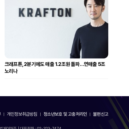
크래프톤, 2분기에도 매출 1.2조원 돌파…연매출 5조
노리나
부
개인정보취급방침
청소년보호 및 고충처리인
불편신고
게이머즈 | 대표전화 : 02-323-7474