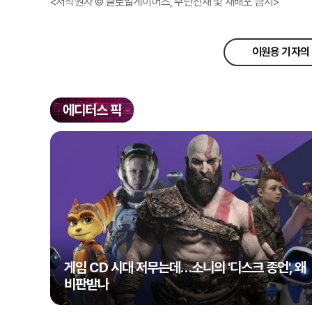
<저작권자 © 글로벌게이머즈, 무단전재 및 재배포 금지>
이원용 기자의 
에디터스 픽
게임 CD 시대 저무는데…소니의 '디스크 종언', 왜
비판받나