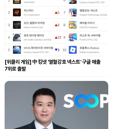
[위클리 게임] 中 킹넷 '열혈강호 넥스트' 구글 매출
7위로 출발