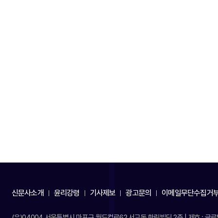
신문사소개
윤리강령
기사제보
광고문의
이메일무단수집거
(우)04004 서울특별시 마포구 월드컵로62 서교동 한림빌딩 2층 | 제호 : 글로벌