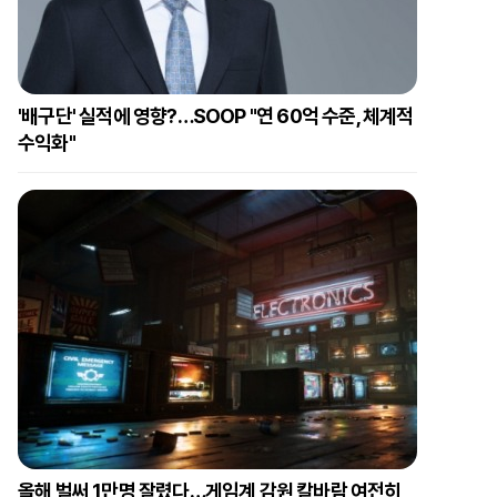
'배구단' 실적에 영향?…SOOP "연 60억 수준, 체계적
수익화"
올해 벌써 1만명 잘렸다…게임계 감원 칼바람 여전히