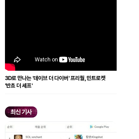
3D로 만나는 '데이브 더 다이버' 프리퀄, 민트로켓
'반쵸 더 셰프'
최신 기사