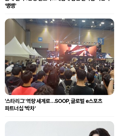
'쌩쌩'
'스타리그' 역량 세계로…SOOP, 글로벌 e스포츠
파트너십 '박차'