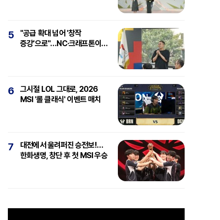
"공급 확대 넘어 '창작
5
증강'으로"…NC·크래프톤이
보는 'AI와 게임'
그시절 LOL 그대로, 2026
6
MSI '롤 클래식' 이벤트 매치
대전에서 울려퍼진 승전보!…
7
한화생명, 창단 후 첫 MSI 우승