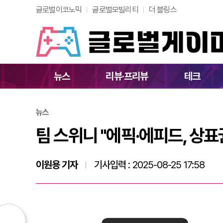
글로벌이코노믹
글로벌모빌리티
더 블링스
팀 스위니 "에픽·에
뉴스
리뷰·프리뷰
테크
뉴스
팀 스위니 "에픽·에피드, 상
이원용 기자
기사입력 :
2025-08-25 17:58