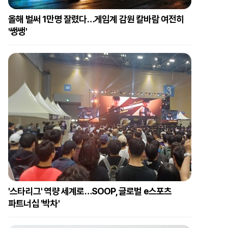
올해 벌써 1만명 잘렸다…게임계 감원 칼바람 여전히
'쌩쌩'
'스타리그' 역량 세계로…SOOP, 글로벌 e스포츠
파트너십 '박차'