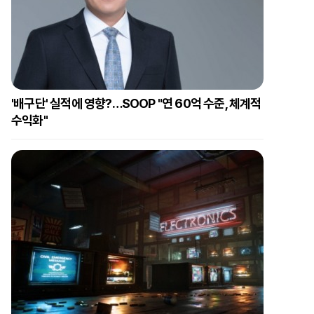
'배구단' 실적에 영향?…SOOP "연 60억 수준, 체계적
수익화"