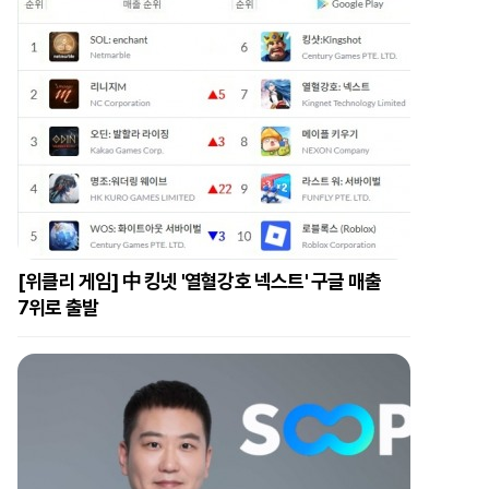
[위클리 게임] 中 킹넷 '열혈강호 넥스트' 구글 매출
7위로 출발