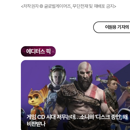
<저작권자 © 글로벌게이머즈, 무단전재 및 재배포 금지>
이원용 기자의 
에디터스 픽
게임 CD 시대 저무는데…소니의 '디스크 종언', 왜
비판받나