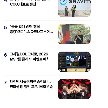
4
COO, 대표로 승진
"공급 확대 넘어 '창작
5
증강'으로"…NC·크래프톤이
보는 'AI와 게임'
그시절 LOL 그대로, 2026
6
MSI '롤 클래식' 이벤트 매치
대전에서 울려퍼진 승전보!…
7
한화생명, 창단 후 첫 MSI 우승