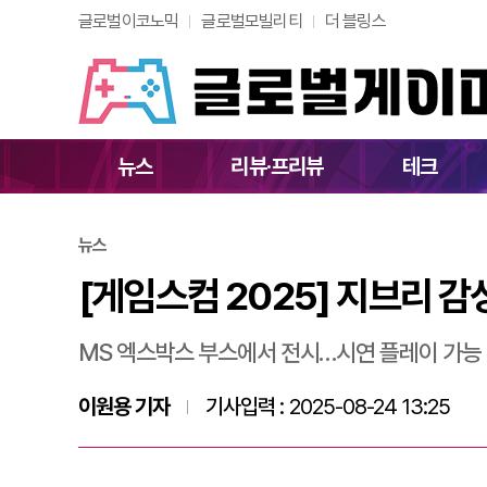
글로벌이코노믹
글로벌모빌리티
더 블링스
[게임스컴 2025] 
뉴스
리뷰·프리뷰
테크
뉴스
[게임스컴 2025] 지브리 감
MS 엑스박스 부스에서 전시…시연 플레이 가능
이원용 기자
기사입력 :
2025-08-24 13:25