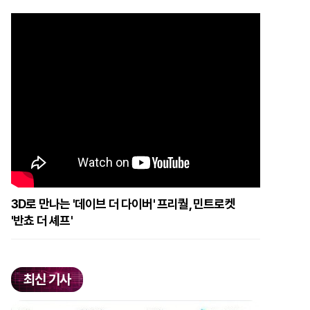
3D로 만나는 '데이브 더 다이버' 프리퀄, 민트로켓
'반쵸 더 셰프'
최신 기사