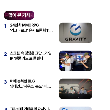
많이 본 기사
24년차 MMORPG
1
'라그나로크' 유저 토론회 11일
개최
스크린 속 경쟁은 그만…게임
2
IP '실물 카드'로 몰린다
패배 승복한 BLG
3
양대인…"제우스 '문도' 픽,
강심장에 감탄"
그라비티 기타무라 요시노리