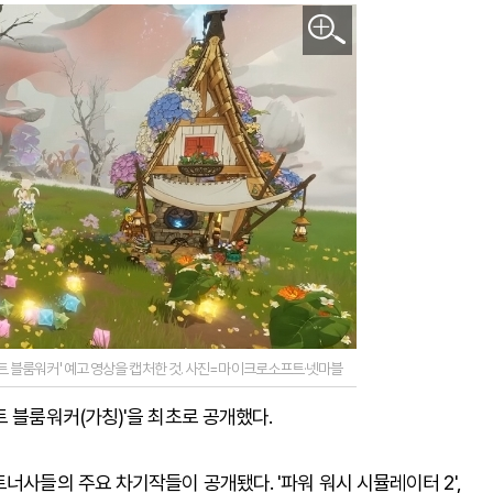
 블룸워커' 예고 영상을 캡처한 것. 사진=마이크로소프트·넷마블
트 블룸워커(가칭)'을 최초로 공개했다.
너사들의 주요 차기작들이 공개됐다. '파워 워시 시뮬레이터 2',