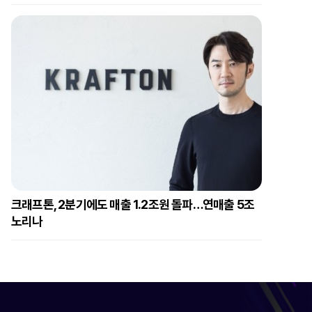
크래프톤, 2분기에도 매출 1.2조원 돌파…연매출 5조
노리나