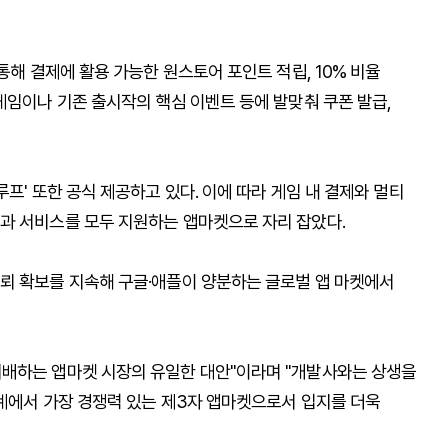
통해 결제에 활용 가능한 원스토어 포인트 적립, 10% 비율
게임이나 기존 출시작의 핵심 이벤트 등에 발맞춰 쿠폰 발급,
프' 또한 공식 제공하고 있다. 이에 따라 게임 내 결제와 멀티
과 서비스를 모두 지원하는 앱마켓으로 자리 잡았다.
뢰 확보를 지속해 구글·애플이 양분하는 글로벌 앱 마켓에서
지배하는 앱마켓 시장의 유일한 대안"이라며 "개발사와는 상생을
세계에서 가장 경쟁력 있는 제3자 앱마켓으로서 입지를 더욱