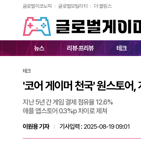
글로벌이코노믹
글로벌모빌리티
더 블링스
'코어 게이머 천국'
뉴스
리뷰·프리뷰
테크
테크
'코어 게이머 천국' 원스토어
지난 5년 간 게임 결제 점유율 12.6%
애플 앱스토어 0.3%p 차이로 제쳐
이원용 기자
기사입력 :
2025-08-19 09:01