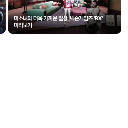
미소녀와 더욱 가까운 일상, 넥슨게임즈 'RX'
미리보기