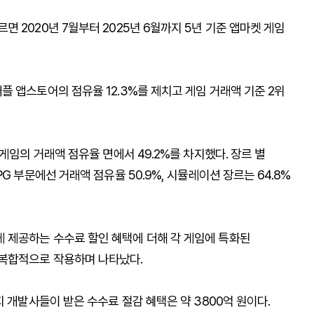
 2020년 7월부터 2025년 6월까지 5년 기준 앱마켓 게임
 앱스토어의 점유율 12.3%를 제치고 게임 거래액 기준 2위
게임의 거래액 점유율 면에서 49.2%를 차지했다. 장르 별
G 부문에선 거래액 점유율 50.9%, 시뮬레이션 장르는 64.8%
 제공하는 수수료 할인 혜택에 더해 각 게임에 특화된
복합적으로 작용하며 나타났다.
 개발사들이 받은 수수료 절감 혜택은 약 3800억 원이다.