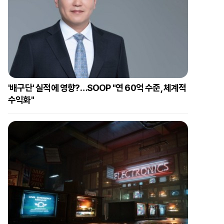
'배구단' 실적에 영향?…SOOP "연 60억 수준, 체계적
수익화"