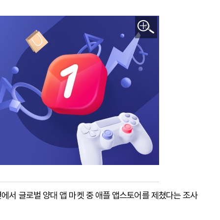
면에서 글로벌 양대 앱 마켓 중 애플 앱스토어를 제쳤다는 조사