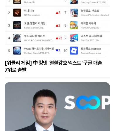
[위클리 게임] 中 킹넷 '열혈강호 넥스트' 구글 매출
7위로 출발