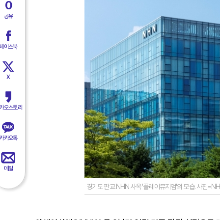
0
공유
페이스북
X
카오스토리
카카오톡
메일
경기도 판교 NHN 사옥 '플레이뮤지엄'의 모습. 사진=N