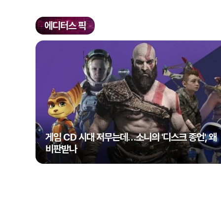
에디터스 픽
게임 CD 시대 저무는데…소니의 '디스크 종언', 왜
비판받나