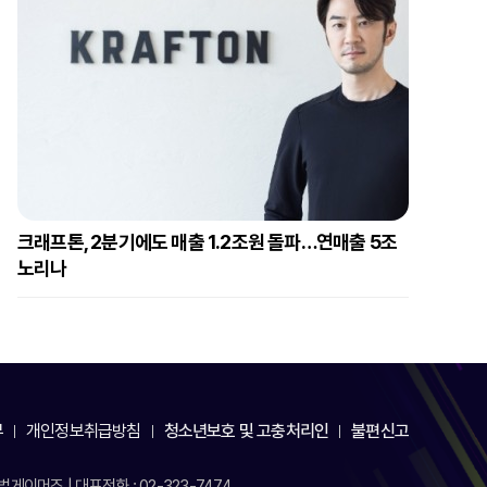
크래프톤, 2분기에도 매출 1.2조원 돌파…연매출 5조
노리나
부
개인정보취급방침
청소년보호 및 고충처리인
불편신고
게이머즈 | 대표전화 : 02-323-7474