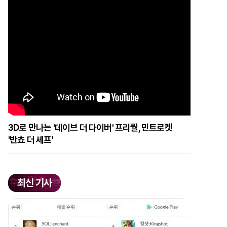
3D로 만나는 '데이브 더 다이버' 프리퀄, 민트로켓
'반쵸 더 셰프'
최신 기사