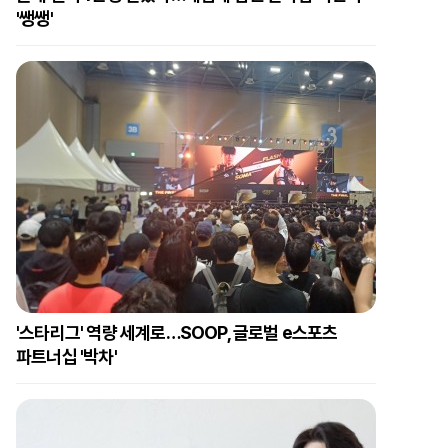
'쌩쌩'
'스타리그' 역량 세계로…SOOP, 글로벌 e스포츠
파트너십 '박차'