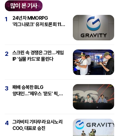
많이 본 기사
24년차 MMORPG
1
'라그나로크' 유저 토론회 11일
개최
스크린 속 경쟁은 그만…게임
2
IP '실물 카드'로 몰린다
패배 승복한 BLG
3
양대인…"제우스 '문도' 픽,
강심장에 감탄"
그라비티 기타무라 요시노리
4
COO, 대표로 승진