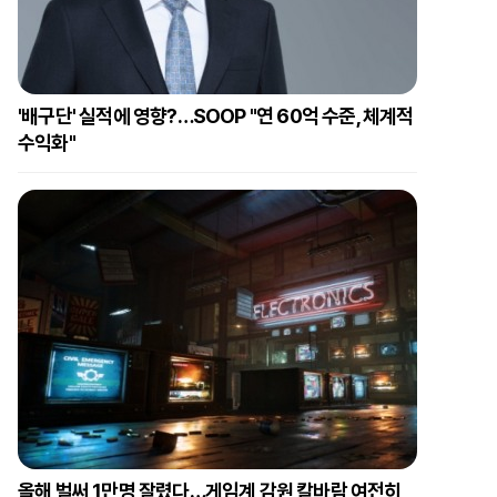
'배구단' 실적에 영향?…SOOP "연 60억 수준, 체계적
수익화"
올해 벌써 1만명 잘렸다…게임계 감원 칼바람 여전히