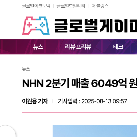
글로벌이코노믹
글로벌모빌리티
더 블링스
NHN 2분기 매출 6
뉴스
리뷰·프리뷰
테크
뉴스
NHN 2분기 매출 6049억 
이원용 기자
기사입력 :
2025-08-13 09:57