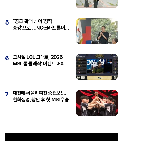
"공급 확대 넘어 '창작
5
증강'으로"…NC·크래프톤이
보는 'AI와 게임'
그시절 LOL 그대로, 2026
6
MSI '롤 클래식' 이벤트 매치
대전에서 울려퍼진 승전보!…
7
한화생명, 창단 후 첫 MSI 우승