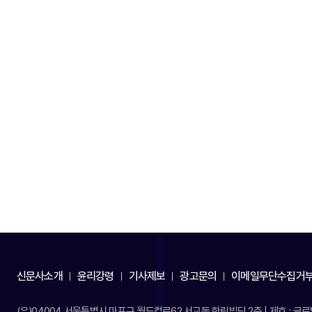
신문사소개
윤리강령
기사제보
광고문의
이메일무단수집거
(우)04004 서울특별시 마포구 월드컵로62 서교동 한림빌딩 2층 | 제호 : 글로벌