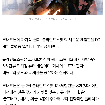
'펍지: 블라인드스팟' 이미지. 사진=크래프톤
크래프톤이 차기작 '펍지: 블라인드스팟'의 새로운 체험판을 PC
게임 플랫폼 '스팀'에 14일 공개한다.
블라인드스팟은 크래프톤 산하 펍지 스튜디오에서 개발 중인
5:5 탑뷰 택티컬 슈터 게임이다. 회사의 대표작 '펍지:
배틀그라운드'와 세계관을 공유하는 신작이다.
크래프톤은 올 2월 블라인드스팟 1차 체험판을 공개했다. 이번
버전에선 전용 무기와 가젯을 갖춘 신규 캐릭터 '윌슨',
'골드버그', '패치', '휘슬' 4종이 추가돼 보다 전략적인 플레이가