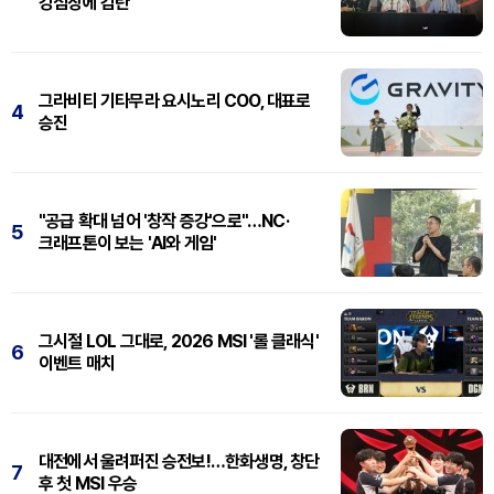
강심장에 감탄"
그라비티 기타무라 요시노리 COO, 대표로
4
승진
"공급 확대 넘어 '창작 증강'으로"…NC·
5
크래프톤이 보는 'AI와 게임'
그시절 LOL 그대로, 2026 MSI '롤 클래식'
6
이벤트 매치
대전에서 울려퍼진 승전보!…한화생명, 창단
7
후 첫 MSI 우승