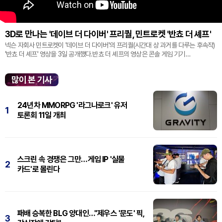
3D로 만나는 '데이브 더 다이버' 프리퀄, 민트로켓 '반쵸 더 셰프'
넥슨 자회사 민트로켓이 '데이브 더 다이버'의 프리퀄(시간대 상 과거를 다루는 후속작)
'반쵸 더 셰프' 영상을 3일 공개했다.반쵸 더 셰프의 영상은 콘솔 게임 기기
'플레이스테이션' 신작 쇼케이스 '스테이트 오브 플레이' 중 최초로 공...
많이 본 기사
24년차 MMORPG '라그나로크' 유저
1
토론회 11일 개최
스크린 속 경쟁은 그만…게임 IP '실물
2
카드'로 몰린다
패배 승복한 BLG 양대인…"제우스 '문도' 픽,
3