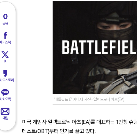
0
공유
페이스북
X
카오스토리
카카오톡
'배틀필드 6' 이미지. 사진=일렉트로닉 아츠(EA)
메일
미국 게임사 일렉트로닉 아츠(EA)를 대표하는 1인칭 슈팅(
테스트(OBT)부터 인기를 끌고 있다.