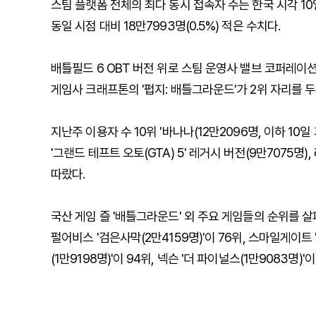
스팀 플랫폼 전체의 최다 동시 접속자 수는 한국 시각 10일
동일 시점 대비 18만7993명(0.5%) 적은 수치다.
배틀필드 6 OBT 버전 위로 스팀 운영사 밸브 코퍼레이션의
게임사 크래프톤의 '펍지: 배틀그라운드'가 2위 자리를 
지난주 이용자 수 10위 '바나나(12만2096명, 이하 10
'그랜드 테프트 오토(GTA) 5' 레거시 버전(9만7075명)
따랐다.
국산 게임 즐 '배틀그라운드' 외 주요 게임들의 순위를 살펴
펄어비스 '검은사막(2만4159명)'이 76위, 스마일게이트 
(1만9198명)'이 94위, 넥슨 '더 파이널스(1만9083명)'