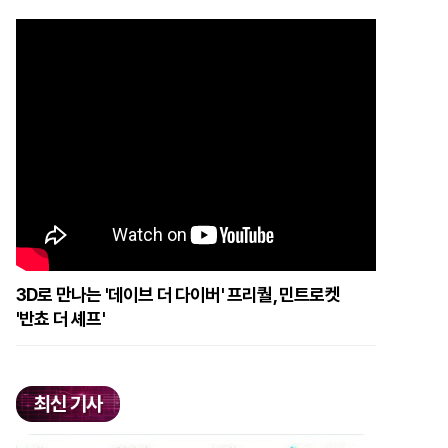
3D로 만나는 '데이브 더 다이버' 프리퀄, 민트로켓
'반쵸 더 셰프'
최신 기사