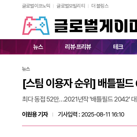
글로벌이코노믹
글로벌모빌리티
더 블링스
[스팀 이용자 순위] 
뉴스
리뷰·프리뷰
테크
뉴스
[스팀 이용자 순위] 배틀필드 
최다 동접 52만…2021년작 '배틀필드 2042' 
이원용 기자
기사입력 :
2025-08-11 16:10