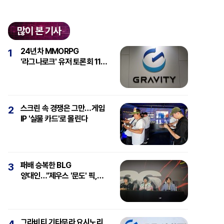
많이 본 기사
24년차 MMORPG
1
'라그나로크' 유저 토론회 11일
개최
스크린 속 경쟁은 그만…게임
2
IP '실물 카드'로 몰린다
패배 승복한 BLG
3
양대인…"제우스 '문도' 픽,
강심장에 감탄"
그라비티 기타무라 요시노리