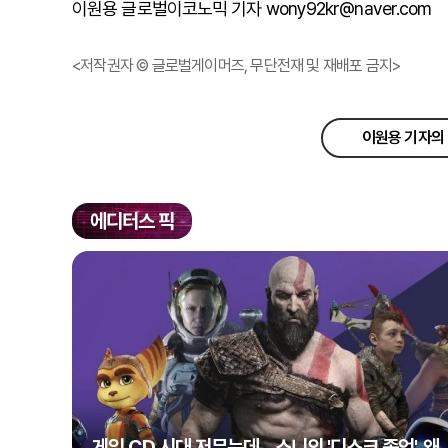
이원용 글로벌이코노믹 기자 wony92kr@naver.com
<저작권자 © 글로벌게이머즈, 무단전재 및 재배포 금지>
이원용 기자의 
에디터스 픽
게임 CD 시대 저무는데…소니의 '디스크 종언', 왜