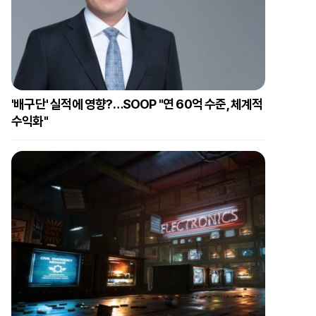
'배구단' 실적에 영향?…SOOP "연 60억 수준, 체계적
수익화"