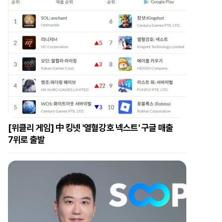
[위클리 게임] 中 킹넷 '열혈강호 넥스트' 구글 매출
7위로 출발