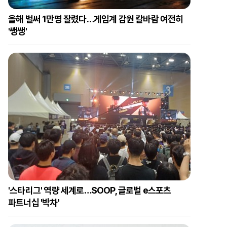
올해 벌써 1만명 잘렸다…게임계 감원 칼바람 여전히
'쌩쌩'
'스타리그' 역량 세계로…SOOP, 글로벌 e스포츠
파트너십 '박차'