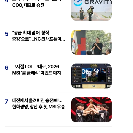
4
COO, 대표로 승진
"공급 확대 넘어 '창작
5
증강'으로"…NC·크래프톤이
보는 'AI와 게임'
그시절 LOL 그대로, 2026
6
MSI '롤 클래식' 이벤트 매치
대전에서 울려퍼진 승전보!…
7
한화생명, 창단 후 첫 MSI 우승