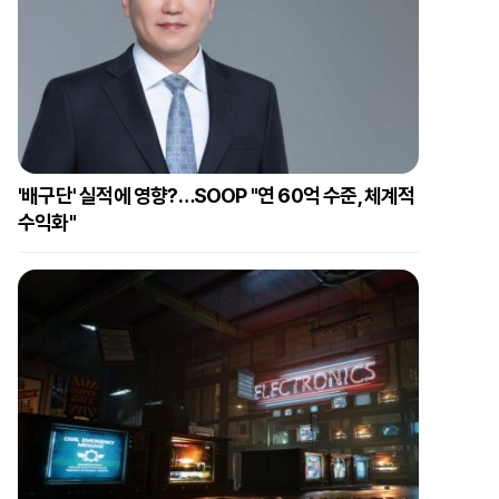
'배구단' 실적에 영향?…SOOP "연 60억 수준, 체계적
수익화"