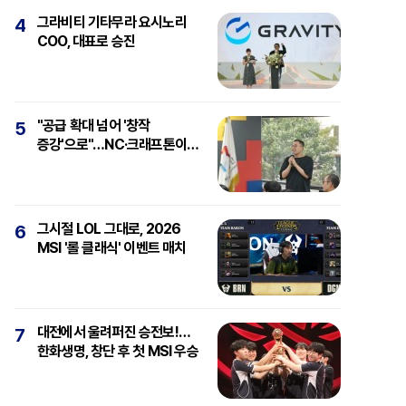
그라비티 기타무라 요시노리
4
COO, 대표로 승진
"공급 확대 넘어 '창작
5
증강'으로"…NC·크래프톤이
보는 'AI와 게임'
그시절 LOL 그대로, 2026
6
MSI '롤 클래식' 이벤트 매치
대전에서 울려퍼진 승전보!…
7
한화생명, 창단 후 첫 MSI 우승