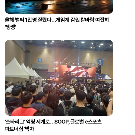
올해 벌써 1만명 잘렸다…게임계 감원 칼바람 여전히
'쌩쌩'
'스타리그' 역량 세계로…SOOP, 글로벌 e스포츠
파트너십 '박차'