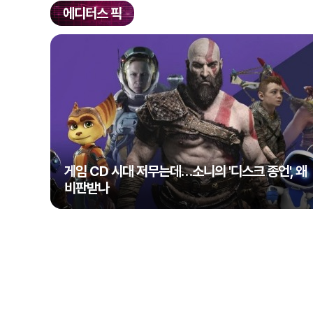
에디터스 픽
게임 CD 시대 저무는데…소니의 '디스크 종언', 왜
비판받나