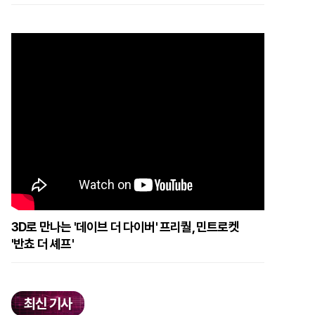
3D로 만나는 '데이브 더 다이버' 프리퀄, 민트로켓
'반쵸 더 셰프'
최신 기사