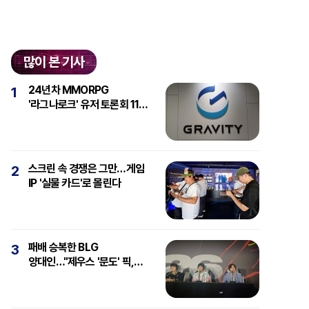
많이 본 기사
24년차 MMORPG
1
'라그나로크' 유저 토론회 11일
개최
스크린 속 경쟁은 그만…게임
2
IP '실물 카드'로 몰린다
패배 승복한 BLG
3
양대인…"제우스 '문도' 픽,
강심장에 감탄"