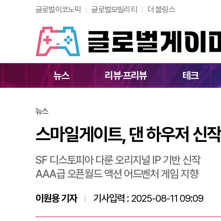
글로벌이코노믹
글로벌모빌리티
더 블링스
스마일게이트, 댄 하우
뉴스
리뷰·프리뷰
테크
뉴스
스마일게이트, 댄 하우저 신작 
SF 디스토피아 다룬 오리지널 IP 기반 신작
AAA급 오픈월드 액션 어드벤처 게임 지향
이원용 기자
기사입력 :
2025-08-11 09:09