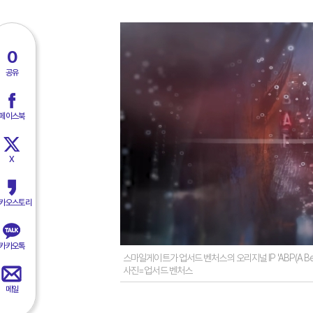
0
공유
페이스북
X
카오스토리
카카오톡
스마일게이트가 업서드 벤처스의 오리지널 IP 'ABP(A Bett
사진=업서드 벤처스
메일