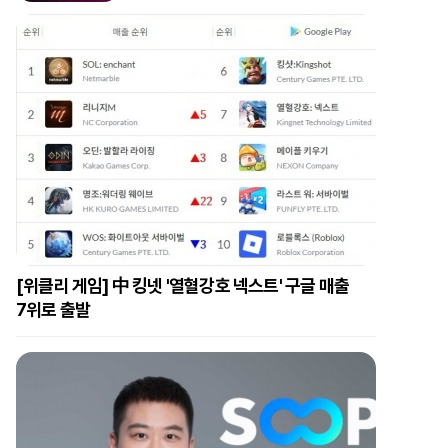
[위클리 게임] 中 킹넷 '열혈강호 넥스트' 구글 매출
7위로 출발