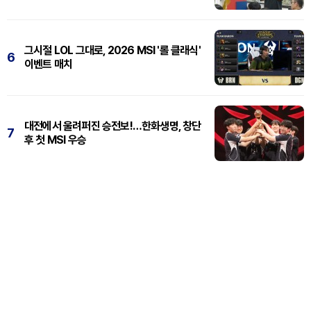
그시절 LOL 그대로, 2026 MSI '롤 클래식'
6
이벤트 매치
대전에서 울려퍼진 승전보!…한화생명, 창단
7
후 첫 MSI 우승