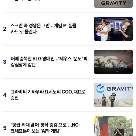
스크린 속 경쟁은 그만…게임 IP '실물
2
카드'로 몰린다
패배 승복한 BLG 양대인…"제우스 '문도' 픽,
3
강심장에 감탄"
그라비티 기타무라 요시노리 COO, 대표로
4
승진
"공급 확대 넘어 '창작 증강'으로"…NC·
5
크래프톤이 보는 'AI와 게임'